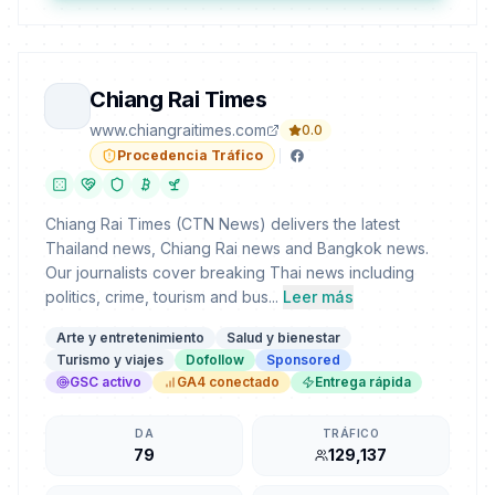
Chiang Rai Times
www.chiangraitimes.com
0.0
Procedencia Tráfico
Chiang Rai Times (CTN News) delivers the latest
Thailand news, Chiang Rai news and Bangkok news.
Our journalists cover breaking Thai news including
politics, crime, tourism and bus...
Leer más
Arte y entretenimiento
Salud y bienestar
Turismo y viajes
Dofollow
Sponsored
GSC activo
GA4 conectado
Entrega rápida
DA
TRÁFICO
79
129,137