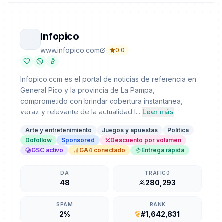
Infopico
www.infopico.com
0.0
Infopico.com es el portal de noticias de referencia en
General Pico y la provincia de La Pampa,
comprometido con brindar cobertura instantánea,
veraz y relevante de la actualidad l...
Leer más
Arte y entretenimiento
Juegos y apuestas
Política
Dofollow
Sponsored
Descuento por volumen
GSC activo
GA4 conectado
Entrega rápida
DA
TRÁFICO
48
280,293
SPAM
RANK
2%
#1,642,831