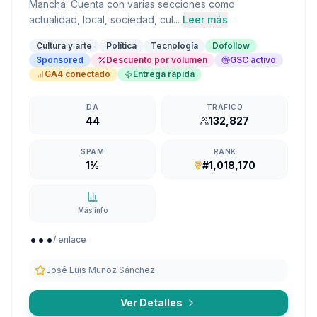
Mancha. Cuenta con varias secciones como
actualidad, local, sociedad, cul...
Leer más
Cultura y arte
Política
Tecnología
Dofollow
Sponsored
Descuento por volumen
GSC activo
GA4 conectado
Entrega rápida
DA
TRÁFICO
44
132,827
SPAM
RANK
1%
#1,018,170
Más info
...
/ enlace
José Luis Muñoz Sánchez
Ver Detalles