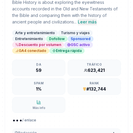
Bible History is about exploring the eyewitness
accounts recorded in the Old and New Testaments of
the Bible and comparing them with the history of
ancient people and civilizations...
Leer más
Arte y entretenimiento
Turismo y viajes
Entretenimiento
Dofollow
Sponsored
Descuento por volumen
GSC activo
GA4 conectado
Entrega rápida
DA
TRÁFICO
59
623,421
SPAM
RANK
1%
#132,744
Más info
...
/ enlace
Redacción
+
...