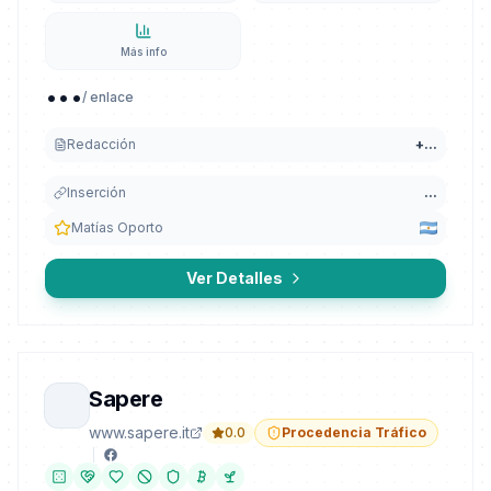
Más info
...
/ enlace
Redacción
+
...
Inserción
...
Matías Oporto
Ver Detalles
Sapere
www.sapere.it
0.0
Procedencia Tráfico