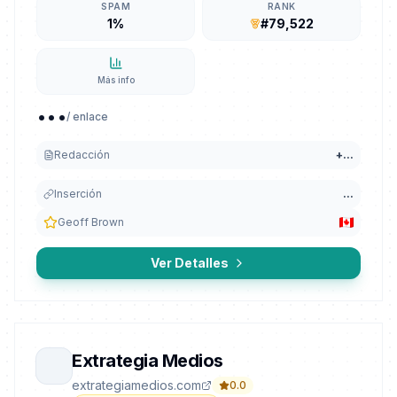
SPAM
RANK
1%
#79,522
Más info
...
/ enlace
Redacción
+
...
Inserción
...
Geoff Brown
Ver Detalles
Extrategia Medios
extrategiamedios.com
0.0