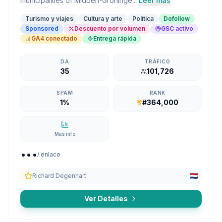
municipalities of Midden-Groninge...
Leer más
Turismo y viajes
Cultura y arte
Política
Dofollow
Sponsored
Descuento por volumen
GSC activo
GA4 conectado
Entrega rápida
DA
TRÁFICO
35
101,726
SPAM
RANK
1%
#364,000
Más info
...
/ enlace
Richard Degenhart
Ver Detalles