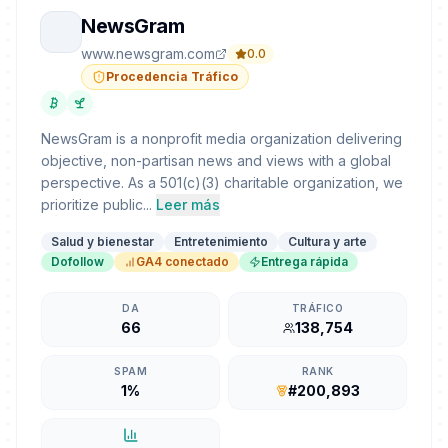
NewsGram
www.newsgram.com
0.0
Procedencia Tráfico
NewsGram is a nonprofit media organization delivering
objective, non-partisan news and views with a global
perspective. As a 501(c)(3) charitable organization, we
prioritize public...
Leer más
Salud y bienestar
Entretenimiento
Cultura y arte
Dofollow
GA4 conectado
Entrega rápida
DA
TRÁFICO
66
138,754
SPAM
RANK
1%
#200,893