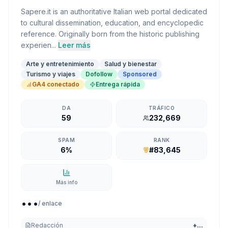
Sapere.it is an authoritative Italian web portal dedicated
to cultural dissemination, education, and encyclopedic
reference. Originally born from the historic publishing
experien...
Leer más
Arte y entretenimiento
Salud y bienestar
Turismo y viajes
Dofollow
Sponsored
GA4 conectado
Entrega rápida
DA
TRÁFICO
59
232,669
SPAM
RANK
6%
#83,645
Más info
...
/ enlace
Redacción
+
...