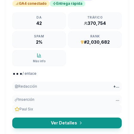
GA4 conectado
Entrega rápida
DA
TRÁFICO
42
370,754
SPAM
RANK
2%
#2,030,682
Más info
...
/ enlace
Redacción
+
...
Inserción
...
Paul Six
Ver Detalles