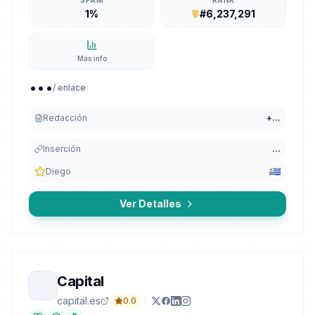
SPAM
RANK
1%
#6,237,291
Más info
...
/ enlace
Redacción
+
...
Inserción
...
Diego
Ver Detalles
Capital
capital.es
0.0