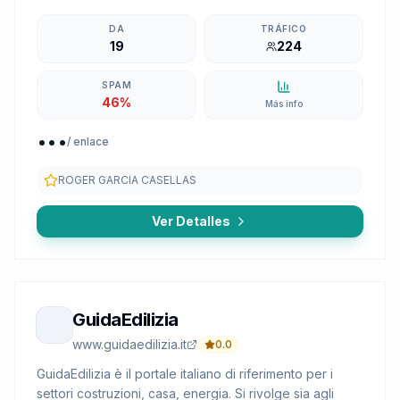
DA
TRÁFICO
19
224
SPAM
46%
Más info
...
/ enlace
ROGER GARCIA CASELLAS
Ver Detalles
GuidaEdilizia
www.guidaedilizia.it
0.0
GuidaEdilizia è il portale italiano di riferimento per i
settori costruzioni, casa, energia. Si rivolge sia agli