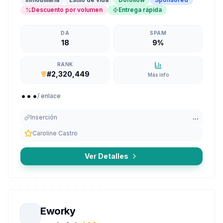
Descuento por volumen
Entrega rápida
DA
SPAM
18
9%
RANK
#2,320,449
Más info
...
/ enlace
Inserción
...
Caroline Castro
Ver Detalles
Eworky