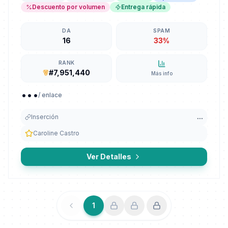
Descuento por volumen
Entrega rápida
DA
SPAM
16
33%
RANK
#7,951,440
Más info
...
/ enlace
Inserción
...
Caroline Castro
Ver Detalles
1
Anterior
Siguiente