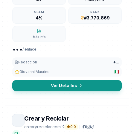
SPAM
RANK
4%
#3,770,869
Más info
...
/ enlace
Redacción
+
...
Giovanni Macrino
Ver Detalles
Crear y Reciclar
crearyreciclar.com
0.0