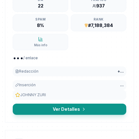
22
937
SPAM
RANK
8%
#7,188,384
Más info
...
/ enlace
Redacción
+
...
Inserción
...
JOHNNY ZURI
Ver Detalles