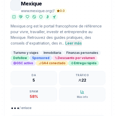
Mexique
www.mexique.org
0.0
Mexique.org est le portail francophone de référence
pour vivre, travailler, investir et entreprendre au
Mexique. Retrouvez des guides pratiques, des
conseils d'expatriation, des in...
Leer más
Turismo y viajes
Inmobiliaria
Finanzas personales
Dofollow
Sponsored
Descuento por volumen
GSC activo
GA4 conectado
Entrega rápida
DA
TRÁFICO
5
22
SPAM
58%
Más info
...
/ enlace