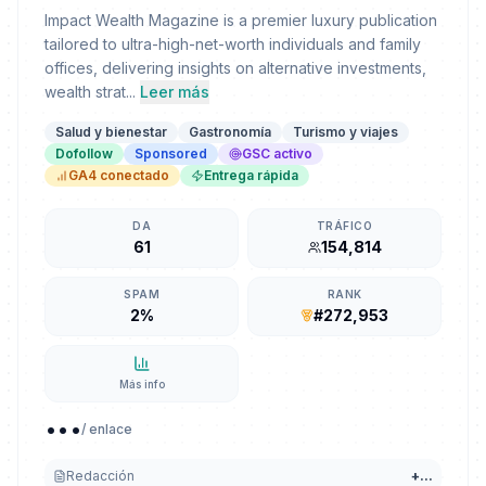
Impact Wealth Magazine is a premier luxury publication
tailored to ultra-high-net-worth individuals and family
offices, delivering insights on alternative investments,
wealth strat...
Leer más
Salud y bienestar
Gastronomía
Turismo y viajes
Dofollow
Sponsored
GSC activo
GA4 conectado
Entrega rápida
DA
TRÁFICO
61
154,814
SPAM
RANK
2%
#272,953
Más info
...
/ enlace
Redacción
+
...