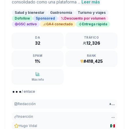
consolidado como una plataforma ...
Leer más
Salud y bienestar
Gastronomía
Turismo y viajes
Dofollow
Sponsored
Descuento por volumen
GSC activo
GA4 conectado
Entrega rápida
DA
TRÁFICO
32
12,326
SPAM
RANK
1%
#418,425
Más info
...
/ enlace
Redacción
+
...
Inserción
...
Hugo Vidal