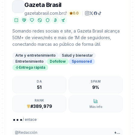
Gazeta Brasil
gazetabrasil.com.br
0.0
Somando redes sociais e site, a Gazeta Brasil alcança
50M+ de views/mês e mais de 1M de seguidores,
conectando marcas ao público de forma útil.
Arte y entretenimiento
Salud y bienestar
Entretenimiento
Dofollow
Sponsored
Entrega rápida
DA
SPAM
51
9%
RANK
#389,979
Más info
...
/ enlace
Redacción
+
...