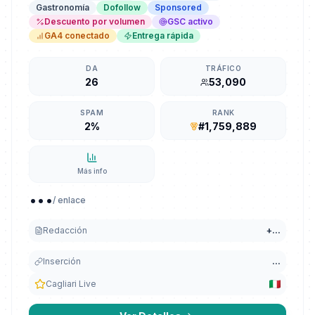
Gastronomía
Dofollow
Sponsored
Descuento por volumen
GSC activo
GA4 conectado
Entrega rápida
DA
TRÁFICO
26
53,090
SPAM
RANK
2%
#1,759,889
Más info
...
/ enlace
Redacción
+
...
Inserción
...
Cagliari Live