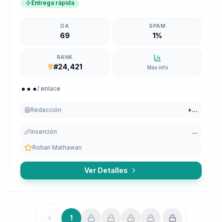
Entrega rápida
DA
SPAM
69
1%
RANK
#24,421
Más info
...
/ enlace
Redacción
+
...
Inserción
...
Rohan Mathawan
Ver Detalles
1