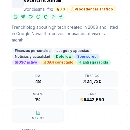
World Is Small
worldissmall.fr
0.0
Procedencia Tráfico
French blog about high tech created in 2008 and listed
in Google News. It receives thousands of visitor a
month.
Finanzas personales
Juegos y apuestas
Noticias y actualidad
Dofollow
Sponsored
GSC activo
GA4 conectado
Entrega rápida
DA
TRÁFICO
48
24,720
SPAM
RANK
1%
#443,550
Más info
...