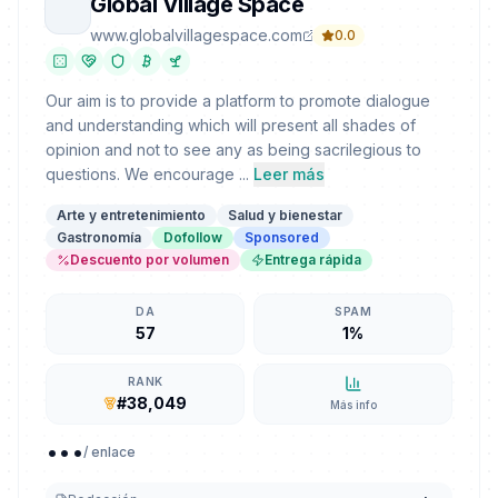
Global Village Space
www.globalvillagespace.com
0.0
Our aim is to provide a platform to promote dialogue
and understanding which will present all shades of
opinion and not to see any as being sacrilegious to
questions. We encourage ...
Leer más
Arte y entretenimiento
Salud y bienestar
Gastronomía
Dofollow
Sponsored
Descuento por volumen
Entrega rápida
DA
SPAM
57
1%
RANK
#38,049
Más info
...
/ enlace