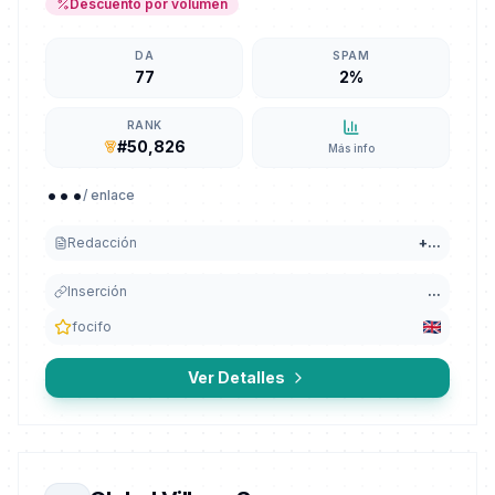
Descuento por volumen
DA
SPAM
77
2%
RANK
#50,826
Más info
...
/ enlace
Redacción
+
...
Inserción
...
focifo
Ver Detalles