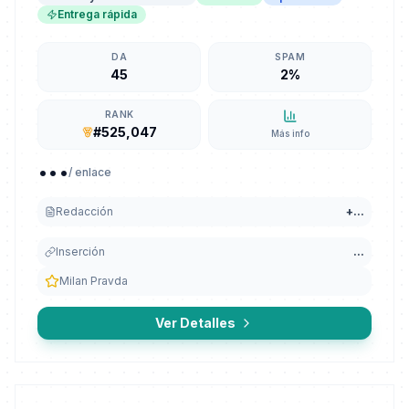
Entrega rápida
DA
SPAM
45
2%
RANK
#525,047
Más info
...
/ enlace
Redacción
+
...
Inserción
...
Milan Pravda
Ver Detalles