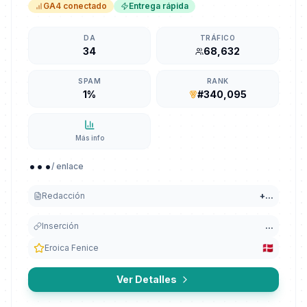
GA4 conectado
Entrega rápida
DA
TRÁFICO
34
68,632
SPAM
RANK
1%
#340,095
Más info
...
/ enlace
Redacción
+
...
Inserción
...
Eroica Fenice
Ver Detalles