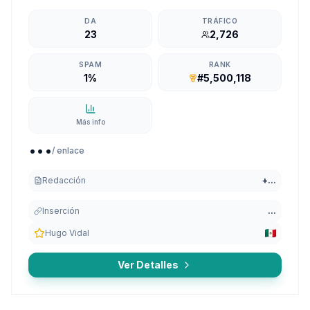
DA
TRÁFICO
23
2,726
SPAM
RANK
1%
#5,500,118
Más info
...
/ enlace
Redacción
+
...
Inserción
...
Hugo Vidal
Ver Detalles