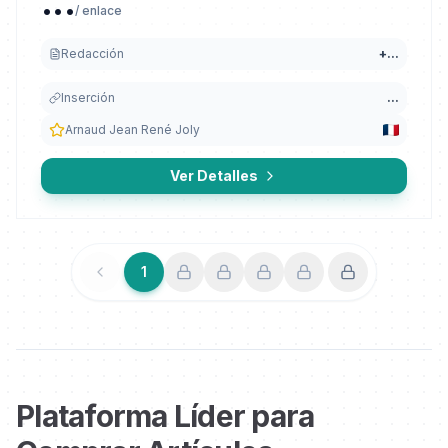
...
/ enlace
Redacción
+
...
Inserción
...
Arnaud Jean René Joly
Ver Detalles
1
Anterior
Siguiente
Plataforma Líder para