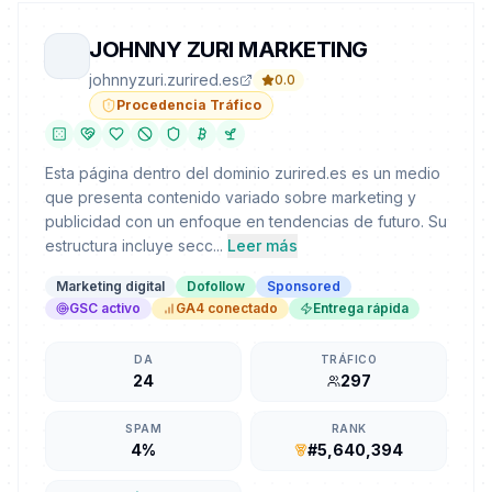
JOHNNY ZURI MARKETING
johnnyzuri.zurired.es
0.0
Procedencia Tráfico
Esta página dentro del dominio zurired.es es un medio
que presenta contenido variado sobre marketing y
publicidad con un enfoque en tendencias de futuro. Su
estructura incluye secc...
Leer más
Marketing digital
Dofollow
Sponsored
GSC activo
GA4 conectado
Entrega rápida
DA
TRÁFICO
24
297
SPAM
RANK
4%
#5,640,394