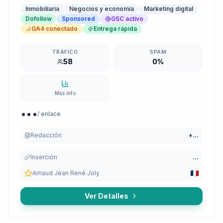
Inmobiliaria
Negocios y economía
Marketing digital
Dofollow
Sponsored
GSC activo
GA4 conectado
Entrega rápida
TRÁFICO
SPAM
58
0%
Más info
...
/ enlace
Redacción
+
...
Inserción
...
Arnaud Jean René Joly
Ver Detalles