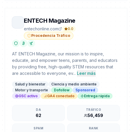
ENTECH Magazine
entechonline.com
0.0
Procedencia Tráfico
AT ENTECH Magazine, our mission is to inspire,
educate, and empower teens, parents, and educators
by providing free, high-quality STEM resources that
are accessible to everyone, ev...
Leer más
Salud y bienestar
Ciencia y medio ambiente
Motor y transporte
Dofollow
Sponsored
GSC activo
GA4 conectado
Entrega rápida
DA
TRÁFICO
62
56,459
SPAM
RANK