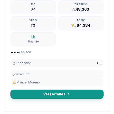
DA
TRÁFICO
74
48,363
SPAM
RANK
1%
#64,384
Más info
...
/ enlace
Redacción
+
...
Inserción
...
Manuel Moreno
Ver Detalles