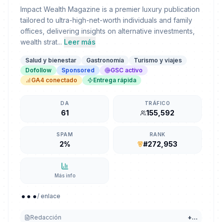
Impact Wealth Magazine is a premier luxury publication
tailored to ultra-high-net-worth individuals and family
offices, delivering insights on alternative investments,
wealth strat...
Leer más
Salud y bienestar
Gastronomía
Turismo y viajes
Dofollow
Sponsored
GSC activo
GA4 conectado
Entrega rápida
DA
TRÁFICO
61
155,592
SPAM
RANK
2%
#272,953
Más info
...
/ enlace
Redacción
+
...