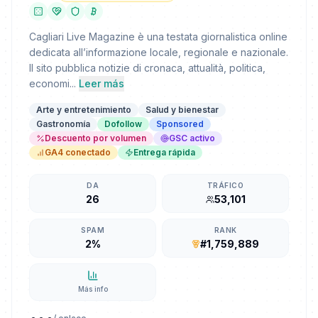
Cagliari Live Magazine è una testata giornalistica online
dedicata all’informazione locale, regionale e nazionale.
Il sito pubblica notizie di cronaca, attualità, politica,
economi...
Leer más
Arte y entretenimiento
Salud y bienestar
Gastronomía
Dofollow
Sponsored
Descuento por volumen
GSC activo
GA4 conectado
Entrega rápida
DA
TRÁFICO
26
53,101
SPAM
RANK
2%
#1,759,889
Más info
...