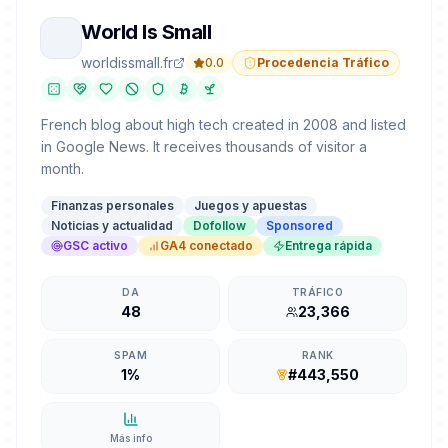
World Is Small
worldissmall.fr
0.0
Procedencia Tráfico
French blog about high tech created in 2008 and listed
in Google News. It receives thousands of visitor a
month.
Finanzas personales
Juegos y apuestas
Noticias y actualidad
Dofollow
Sponsored
GSC activo
GA4 conectado
Entrega rápida
DA
TRÁFICO
48
23,366
SPAM
RANK
1%
#443,550
Más info