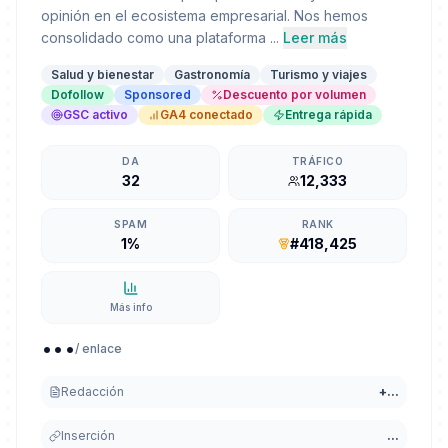
opinión en el ecosistema empresarial. Nos hemos
consolidado como una plataforma ...
Leer más
Salud y bienestar
Gastronomía
Turismo y viajes
Dofollow
Sponsored
Descuento por volumen
GSC activo
GA4 conectado
Entrega rápida
DA
TRÁFICO
32
12,333
SPAM
RANK
1%
#418,425
Más info
...
/ enlace
Redacción
+
...
Inserción
...