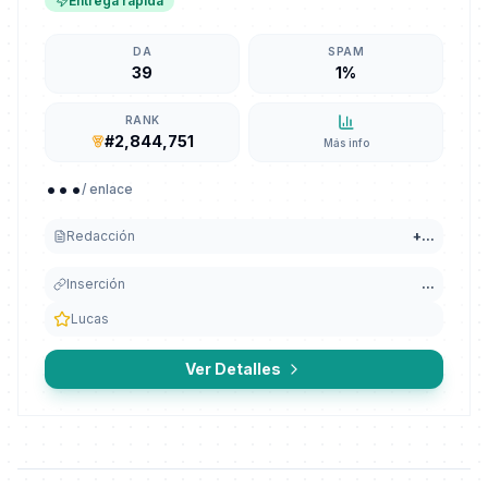
Entrega rápida
DA
SPAM
39
1%
RANK
#2,844,751
Más info
...
/ enlace
Redacción
+
...
Inserción
...
Lucas
Ver Detalles