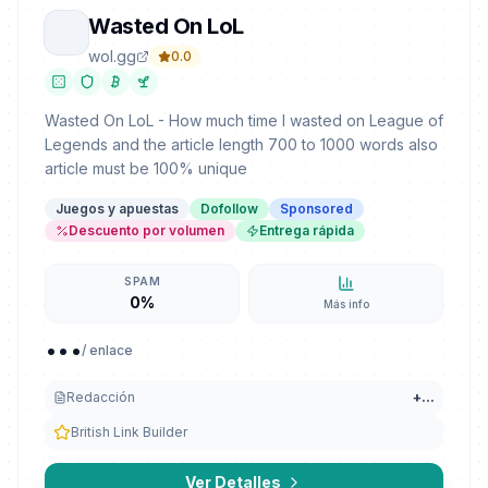
Wasted On LoL
wol.gg
0.0
Wasted On LoL - How much time I wasted on League of
Legends and the article length 700 to 1000 words also
article must be 100% unique
Juegos y apuestas
Dofollow
Sponsored
Descuento por volumen
Entrega rápida
SPAM
0%
Más info
...
/ enlace
Redacción
+
...
British Link Builder
Ver Detalles