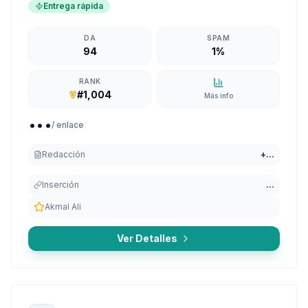
Entrega rápida
DA
SPAM
94
1%
RANK
#1,004
Más info
...
/ enlace
Redacción
+
...
Inserción
...
Akmal Ali
Ver Detalles