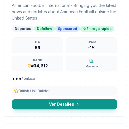
American Football International - Bringing you the latest
news and updates about American Football outside the
United States
Deportes
Dofollow
Sponsored
Entrega rápida
DA
SPAM
59
-1%
RANK
#34,612
Más info
...
/ enlace
British Link Builder
Ver Detalles