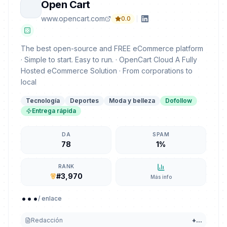
Open Cart
www.opencart.com
0.0
The best open-source and FREE eCommerce platform
· Simple to start. Easy to run. · OpenCart Cloud A Fully
Hosted eCommerce Solution · From corporations to
local
Tecnología
Deportes
Moda y belleza
Dofollow
Entrega rápida
DA
SPAM
78
1%
RANK
#3,970
Más info
...
/ enlace
Redacción
+
...