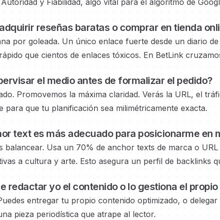
Autoridad y Fiabilidad, algo vital para el algoritmo de Googl
adquirir reseñas baratas o
comprar en tienda onl
ana por goleada. Un único enlace fuerte
desde un diario de
pido que cientos de enlaces tóxicos. En BetLink cruzamos
ervisar el medio
antes de formalizar el pedido?
do. Promovemos la máxima claridad. Verás la URL, el tráfic
te
para que tu planificación sea milimétricamente exacta.
or text es más adecuado para posicionarme en
m
s balancear. Usa un 70% de anchor texts de marca o URL 
tivas a cultura y arte.
Esto asegura un perfil de backlinks 
 redactar yo el contenido o lo gestiona el propio
Puedes entregar tu propio contenido optimizado, o delegar
na pieza periodística que atrape al lector.