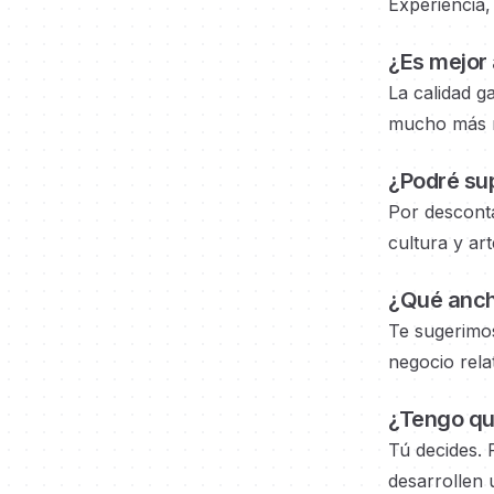
Experiencia, 
¿Es mejor 
La calidad g
mucho más rá
¿Podré sup
Por desconta
cultura y ar
¿Qué anch
Te sugerimo
negocio
rela
¿Tengo que
Tú decides. 
desarrollen u