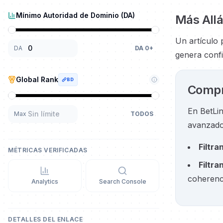
Mínimo Autoridad de Dominio (DA)
Más Allá
Un artículo 
DA
DA
0
+
genera confi
Global Rank
BD
Compra
En BetLin
Max
TODOS
avanzado
Filtra
MÉTRICAS VERIFICADAS
Filtra
coherenci
Analytics
Search Console
DETALLES DEL ENLACE