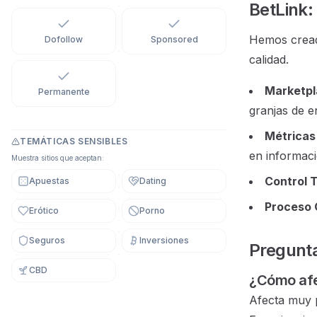
BetLink:
Hemos cread
Dofollow
Sponsored
calidad.
Marketpl
Permanente
granjas de e
Métricas
TEMÁTICAS SENSIBLES
en informaci
Muestra sitios que aceptan:
Control 
Apuestas
Dating
Proceso 
Erótico
Porno
Seguros
Inversiones
Pregunta
CBD
¿Cómo afe
Afecta muy 