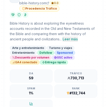
bible-history.com
0.0
Procedencia Tráfico
Bible History is about exploring the eyewitness
accounts recorded in the Old and New Testaments of
the Bible and comparing them with the history of
ancient people and civilizations...
Leer más
Arte y entretenimiento
Turismo y viajes
Entretenimiento
Dofollow
Sponsored
Descuento por volumen
GSC activo
GA4 conectado
Entrega rápida
DA
TRÁFICO
59
730,713
SPAM
RANK
1%
#132,744