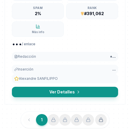
SPAM
RANK
2%
#391,062
Más info
...
/ enlace
Redacción
+
...
Inserción
...
Alexandre SANFILIPPO
Ver Detalles
1
Anterior
Siguiente