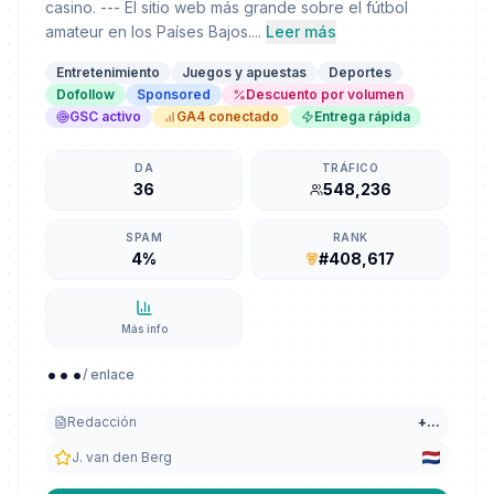
casino. --- El sitio web más grande sobre el fútbol
amateur en los Países Bajos....
Leer más
Entretenimiento
Juegos y apuestas
Deportes
Dofollow
Sponsored
Descuento por volumen
GSC activo
GA4 conectado
Entrega rápida
DA
TRÁFICO
36
548,236
SPAM
RANK
4%
#408,617
Más info
...
/ enlace
Redacción
+
...
J. van den Berg