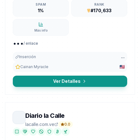
SPAM
RANK
1%
#170,633
Más info
...
/ enlace
Inserción
...
Cainan Myracle
Ver Detalles
Diario la Calle
lacalle.com.ve
0.0