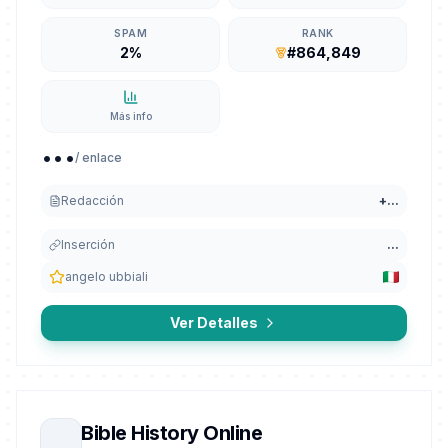
SPAM
RANK
2%
#864,849
Más info
...
/ enlace
Redacción
+
...
Inserción
...
angelo ubbiali
Ver Detalles
Bible History Online