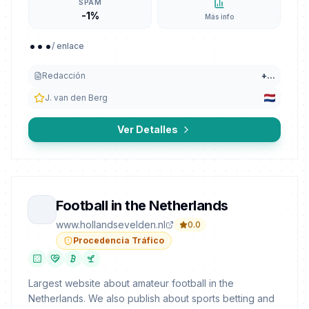
SPAM
-1%
Más info
...
/ enlace
Redacción
+
...
J. van den Berg
Ver Detalles
Football in the Netherlands
www.hollandsevelden.nl
0.0
Procedencia Tráfico
Largest website about amateur football in the
Netherlands. We also publish about sports betting and