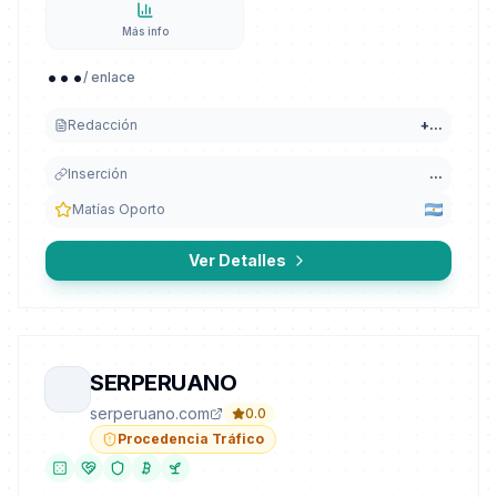
Más info
...
/ enlace
Redacción
+
...
Inserción
...
Matías Oporto
Ver Detalles
SERPERUANO
serperuano.com
0.0
Procedencia Tráfico