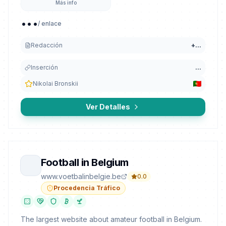
Más info
...
/ enlace
Redacción
+
...
Inserción
...
Nikolai Bronskii
Ver Detalles
Football in Belgium
www.voetbalinbelgie.be
0.0
Procedencia Tráfico
The largest website about amateur football in Belgium.