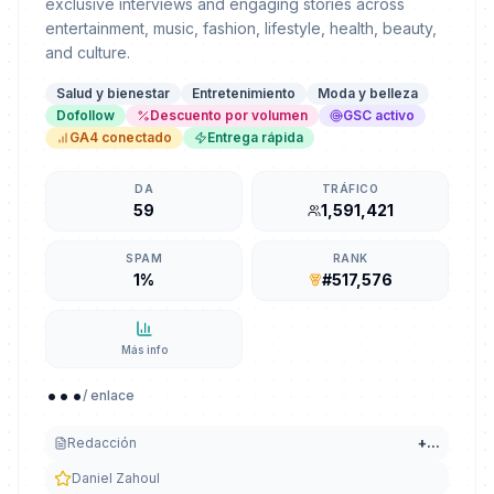
exclusive interviews and engaging stories across
entertainment, music, fashion, lifestyle, health, beauty,
and culture.
Salud y bienestar
Entretenimiento
Moda y belleza
Dofollow
Descuento por volumen
GSC activo
GA4 conectado
Entrega rápida
DA
TRÁFICO
59
1,591,421
SPAM
RANK
1%
#517,576
Más info
...
/ enlace
Redacción
+
...
Daniel Zahoul