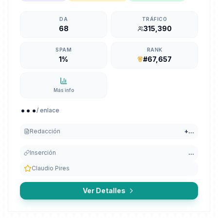
DA
TRÁFICO
68
315,390
SPAM
RANK
1%
#67,657
Más info
...
/ enlace
Redacción
+
...
Inserción
...
Claudio Pires
Ver Detalles