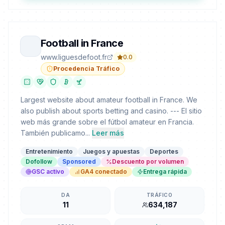
Football in France
www.liguesdefoot.fr
0.0
Procedencia Tráfico
Largest website about amateur football in France. We
also publish about sports betting and casino. --- El sitio
web más grande sobre el fútbol amateur en Francia.
También publicamo...
Leer más
Entretenimiento
Juegos y apuestas
Deportes
Dofollow
Sponsored
Descuento por volumen
GSC activo
GA4 conectado
Entrega rápida
DA
TRÁFICO
11
634,187