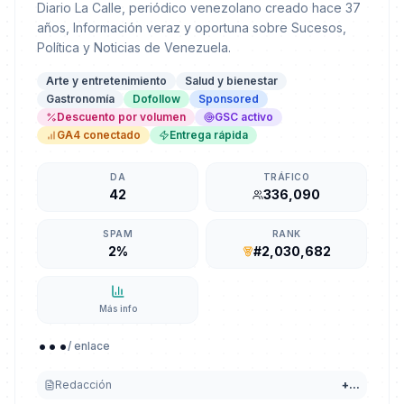
Diario La Calle, periódico venezolano creado hace 37
años, Información veraz y oportuna sobre Sucesos,
Política y Noticias de Venezuela.
Arte y entretenimiento
Salud y bienestar
Gastronomía
Dofollow
Sponsored
Descuento por volumen
GSC activo
GA4 conectado
Entrega rápida
DA
TRÁFICO
42
336,090
SPAM
RANK
2%
#2,030,682
Más info
...
/ enlace
Redacción
+
...