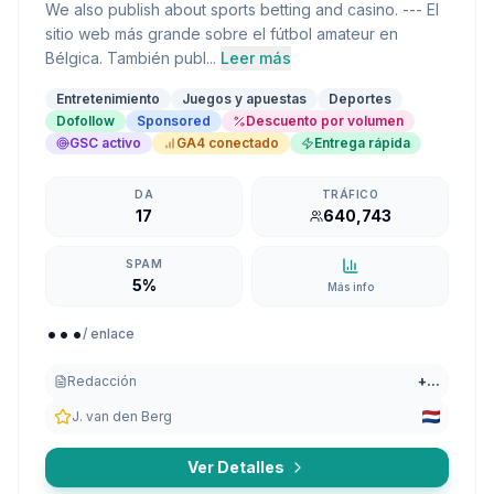
We also publish about sports betting and casino. --- El
sitio web más grande sobre el fútbol amateur en
Bélgica. También publ...
Leer más
Entretenimiento
Juegos y apuestas
Deportes
Dofollow
Sponsored
Descuento por volumen
GSC activo
GA4 conectado
Entrega rápida
DA
TRÁFICO
17
640,743
SPAM
5%
Más info
...
/ enlace
Redacción
+
...
J. van den Berg
Ver Detalles