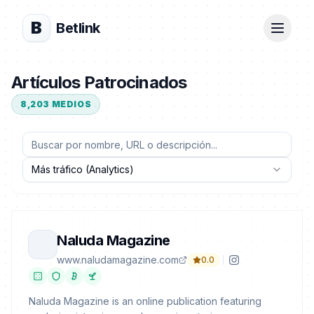
B
Betlink
Artículos Patrocinados
8,203
MEDIOS
Más tráfico (Analytics)
Naluda Magazine
www.naludamagazine.com
0.0
Naluda Magazine is an online publication featuring