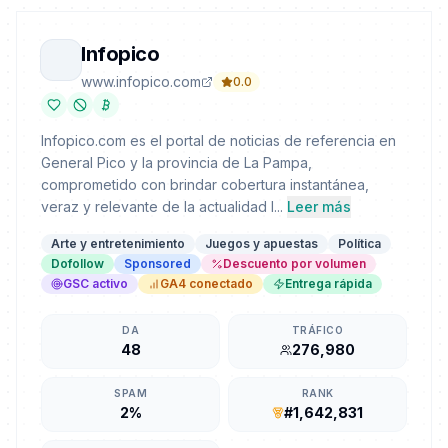
Infopico
www.infopico.com
0.0
Infopico.com es el portal de noticias de referencia en
General Pico y la provincia de La Pampa,
comprometido con brindar cobertura instantánea,
veraz y relevante de la actualidad l...
Leer más
Arte y entretenimiento
Juegos y apuestas
Política
Dofollow
Sponsored
Descuento por volumen
GSC activo
GA4 conectado
Entrega rápida
DA
TRÁFICO
48
276,980
SPAM
RANK
2%
#1,642,831