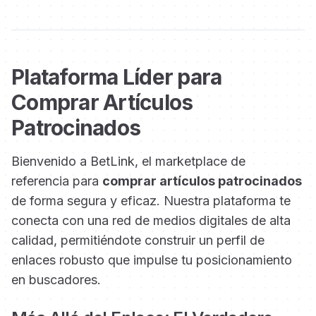
Plataforma Líder para
Comprar Artículos
Patrocinados
Bienvenido a BetLink, el marketplace de
referencia para
comprar artículos patrocinados
de forma segura y eficaz. Nuestra plataforma te
conecta con una red de medios digitales de alta
calidad, permitiéndote construir un perfil de
enlaces robusto que impulse tu posicionamiento
en buscadores.