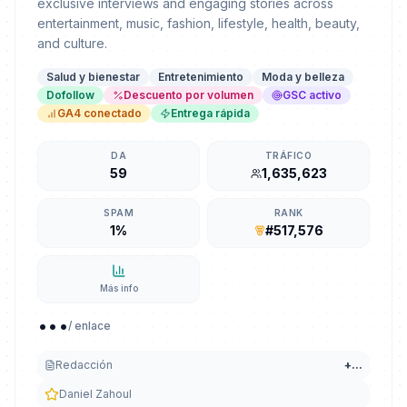
exclusive interviews and engaging stories across
entertainment, music, fashion, lifestyle, health, beauty,
and culture.
Salud y bienestar
Entretenimiento
Moda y belleza
Dofollow
Descuento por volumen
GSC activo
GA4 conectado
Entrega rápida
DA
TRÁFICO
59
1,635,623
SPAM
RANK
1%
#517,576
Más info
...
/ enlace
Redacción
+
...
Daniel Zahoul