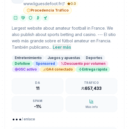
www.liguesdefoot.fr
0.0
Procedencia Tráfico
Largest website about amateur football in France. We
also publish about sports betting and casino. --- El sitio
web más grande sobre el fútbol amateur en Francia.
También publicamo...
Leer más
Entretenimiento
Juegos y apuestas
Deportes
Dofollow
Sponsored
Descuento por volumen
GSC activo
GA4 conectado
Entrega rápida
DA
TRÁFICO
11
657,433
SPAM
-1%
Más info
...
/ enlace