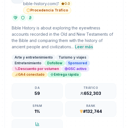
bible-history.com
0.0
Procedencia Tráfico
Bible History is about exploring the eyewitness
accounts recorded in the Old and New Testaments of
the Bible and comparing them with the history of
ancient people and civilizations...
Leer más
Arte y entretenimiento
Turismo y viajes
Entretenimiento
Dofollow
Sponsored
Descuento por volumen
GSC activo
GA4 conectado
Entrega rápida
DA
TRÁFICO
59
652,303
SPAM
RANK
1%
#132,744