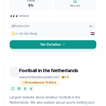
SPAM
5%
Más info
...
/ enlace
Redacción
+
...
J. van den Berg
Ver Detalles
Football in the Netherlands
www.hollandsevelden.nl
0.0
Procedencia Tráfico
Largest website about amateur football in the
Netherlands. We also publish about sports betting and