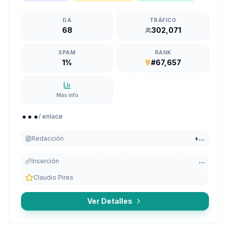
DA
TRÁFICO
68
302,071
SPAM
RANK
1%
#67,657
Más info
...
/ enlace
Redacción
+
...
Inserción
...
Claudio Pires
Ver Detalles