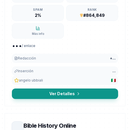
SPAM
RANK
2%
#864,849
Más info
...
/ enlace
Redacción
+
...
Inserción
...
angelo ubbiali
Ver Detalles
Bible History Online