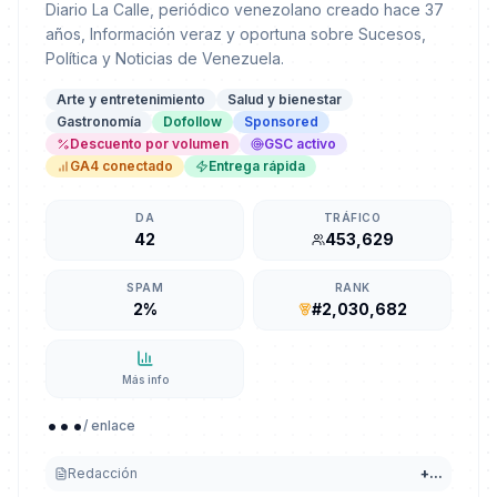
Diario La Calle, periódico venezolano creado hace 37
años, Información veraz y oportuna sobre Sucesos,
Política y Noticias de Venezuela.
Arte y entretenimiento
Salud y bienestar
Gastronomía
Dofollow
Sponsored
Descuento por volumen
GSC activo
GA4 conectado
Entrega rápida
DA
TRÁFICO
42
453,629
SPAM
RANK
2%
#2,030,682
Más info
...
/ enlace
Redacción
+
...