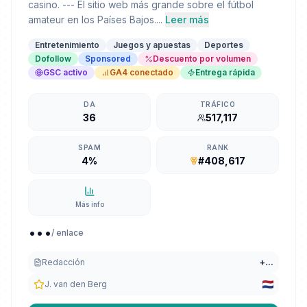
casino. --- El sitio web más grande sobre el fútbol
amateur en los Países Bajos....
Leer más
Entretenimiento
Juegos y apuestas
Deportes
Dofollow
Sponsored
Descuento por volumen
GSC activo
GA4 conectado
Entrega rápida
DA
TRÁFICO
36
517,117
SPAM
RANK
4%
#408,617
Más info
...
/ enlace
Redacción
+
...
J. van den Berg