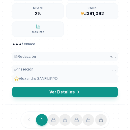
SPAM
RANK
2%
#391,062
Más info
...
/ enlace
Redacción
+
...
Inserción
...
Alexandre SANFILIPPO
Ver Detalles
1
Anterior
Siguiente