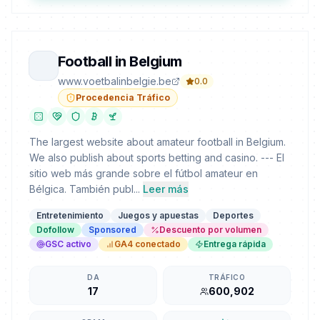
Football in Belgium
www.voetbalinbelgie.be
0.0
Procedencia Tráfico
The largest website about amateur football in Belgium.
We also publish about sports betting and casino. --- El
sitio web más grande sobre el fútbol amateur en
Bélgica. También publ...
Leer más
Entretenimiento
Juegos y apuestas
Deportes
Dofollow
Sponsored
Descuento por volumen
GSC activo
GA4 conectado
Entrega rápida
DA
TRÁFICO
17
600,902