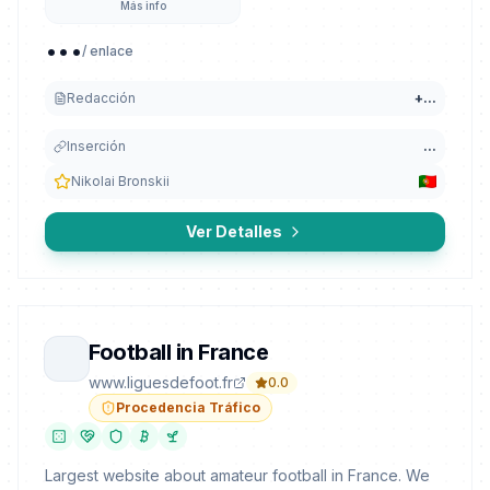
Más info
...
/ enlace
Redacción
+
...
Inserción
...
Nikolai Bronskii
Ver Detalles
Football in France
www.liguesdefoot.fr
0.0
Procedencia Tráfico
Largest website about amateur football in France. We