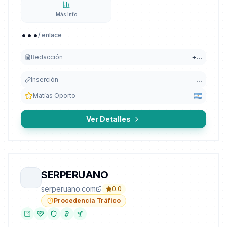
Más info
...
/ enlace
Redacción
+
...
Inserción
...
Matías Oporto
Ver Detalles
SERPERUANO
serperuano.com
0.0
Procedencia Tráfico