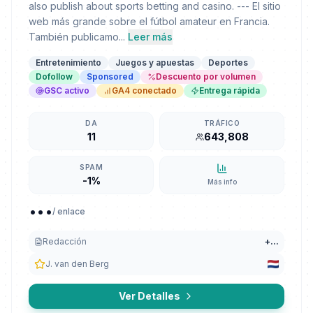
also publish about sports betting and casino. --- El sitio
web más grande sobre el fútbol amateur en Francia.
También publicamo...
Leer más
Entretenimiento
Juegos y apuestas
Deportes
Dofollow
Sponsored
Descuento por volumen
GSC activo
GA4 conectado
Entrega rápida
DA
TRÁFICO
11
643,808
SPAM
-1%
Más info
...
/ enlace
Redacción
+
...
J. van den Berg
Ver Detalles