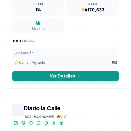
SPAM
RANK
1%
#170,633
Más info
...
/ enlace
Inserción
...
Cainan Myracle
Ver Detalles
Diario la Calle
lacalle.com.ve
0.0