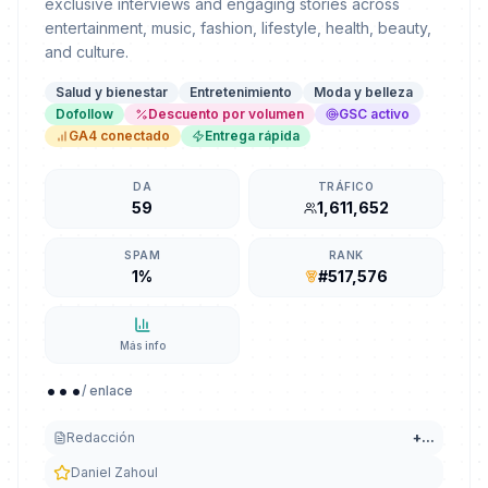
exclusive interviews and engaging stories across
entertainment, music, fashion, lifestyle, health, beauty,
and culture.
Salud y bienestar
Entretenimiento
Moda y belleza
Dofollow
Descuento por volumen
GSC activo
GA4 conectado
Entrega rápida
DA
TRÁFICO
59
1,611,652
SPAM
RANK
1%
#517,576
Más info
...
/ enlace
Redacción
+
...
Daniel Zahoul