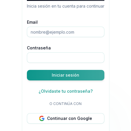
Inicia sesión en tu cuenta para continuar
Email
Contraseña
Iniciar sesión
¿Olvidaste tu contraseña?
O CONTINÚA CON
Continuar con Google