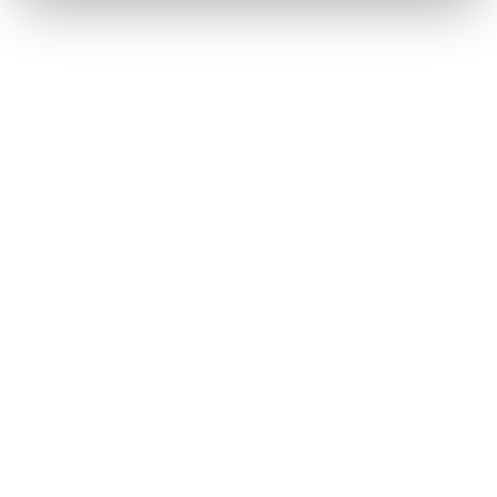
B
BetLink
La plataforma que conecta marcas con medios de
calidad. Simplificamos el link building para potenciar
tu SEO de forma segura y eficaz.
Facebook
LinkedIn
Twitter