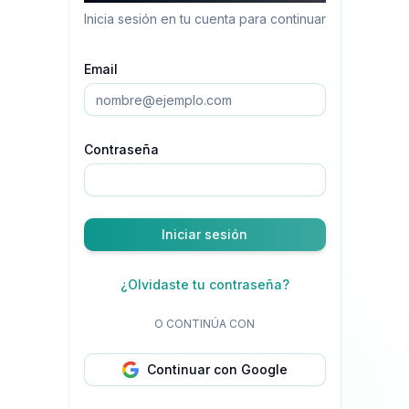
Inicia sesión en tu cuenta para continuar
Email
Contraseña
Iniciar sesión
¿Olvidaste tu contraseña?
O CONTINÚA CON
Continuar con Google