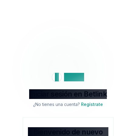
B
Betlink
Iniciar sesión en Betlink
¿No tienes una cuenta?
Regístrate
Bienvenido de nuevo