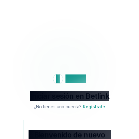
B
Betlink
Iniciar sesión en Betlink
¿No tienes una cuenta?
Regístrate
Bienvenido de nuevo