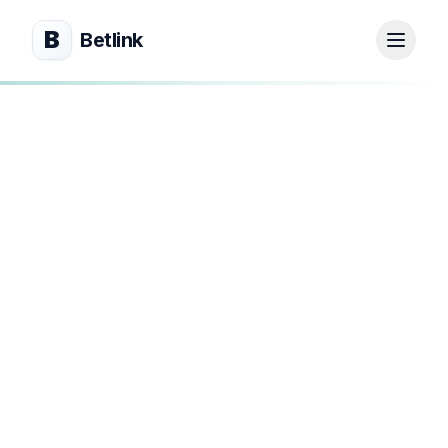
B
Betlink