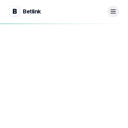
B
Betlink