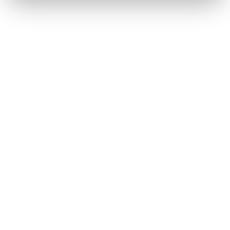
B
BetLink
La plataforma que conecta marcas con medios de
calidad. Simplificamos el link building para potenciar
tu SEO de forma segura y eficaz.
Facebook
LinkedIn
Twitter