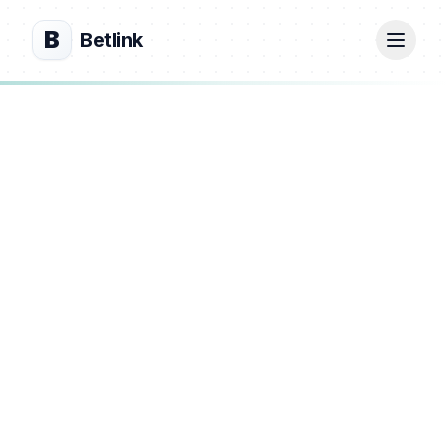
B
Betlink