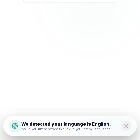
We detected your language is English.
Would you like to browse BetLink in your native language?