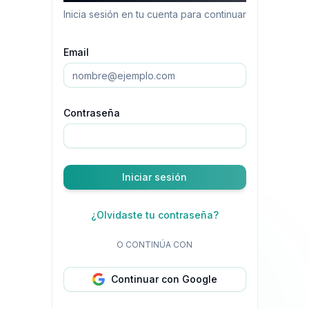
Inicia sesión en tu cuenta para continuar
Email
Contraseña
Iniciar sesión
¿Olvidaste tu contraseña?
O CONTINÚA CON
Continuar con Google