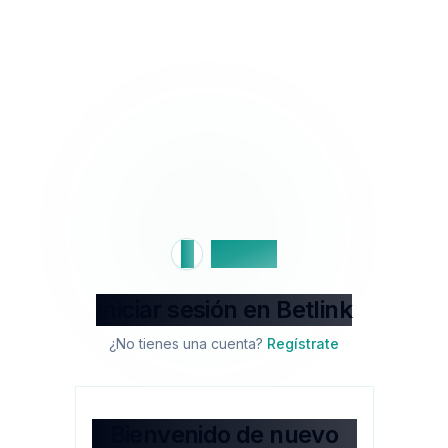
B
Betlink
Iniciar sesión en Betlink
¿No tienes una cuenta?
Regístrate
Bienvenido de nuevo