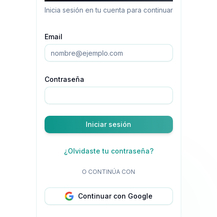
Inicia sesión en tu cuenta para continuar
Email
Contraseña
Iniciar sesión
¿Olvidaste tu contraseña?
O CONTINÚA CON
Continuar con Google