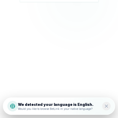
We detected your language is English.
Would you like to browse BetLink in your native language?