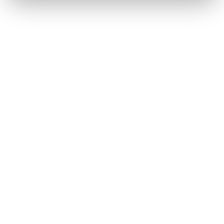
B
BetLink
La plataforma que conecta marcas con medios de
calidad. Simplificamos el link building para potenciar
tu SEO de forma segura y eficaz.
Facebook
LinkedIn
Twitter