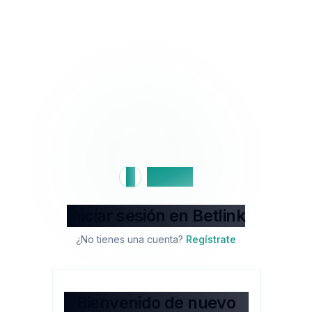
B
Betlink
Iniciar sesión en Betlink
¿No tienes una cuenta?
Regístrate
Bienvenido de nuevo