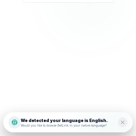
We detected your language is English.
Would you like to browse BetLink in your native language?