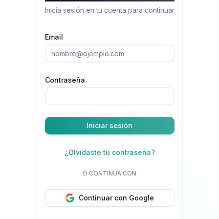
Inicia sesión en tu cuenta para continuar
Email
Contraseña
Iniciar sesión
¿Olvidaste tu contraseña?
O CONTINÚA CON
Continuar con Google