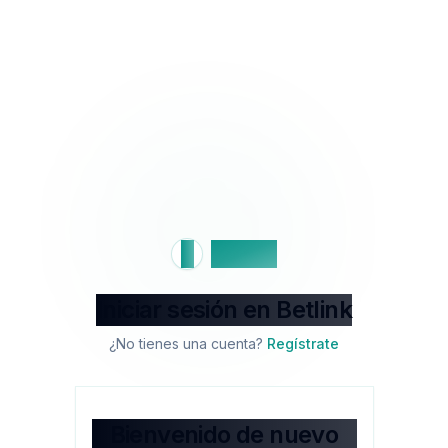
B
Betlink
Iniciar sesión en Betlink
¿No tienes una cuenta?
Regístrate
Bienvenido de nuevo