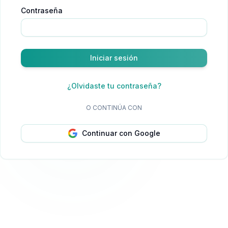
Contraseña
Iniciar sesión
¿Olvidaste tu contraseña?
O CONTINÚA CON
Continuar con Google