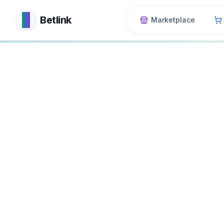
B
Betlink
Marketplace