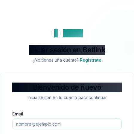
B
Betlink
Iniciar sesión en Betlink
¿No tienes una cuenta?
Regístrate
Bienvenido de nuevo
Inicia sesión en tu cuenta para continuar
Email