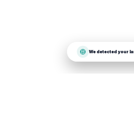
We detected your la
B
BetLink