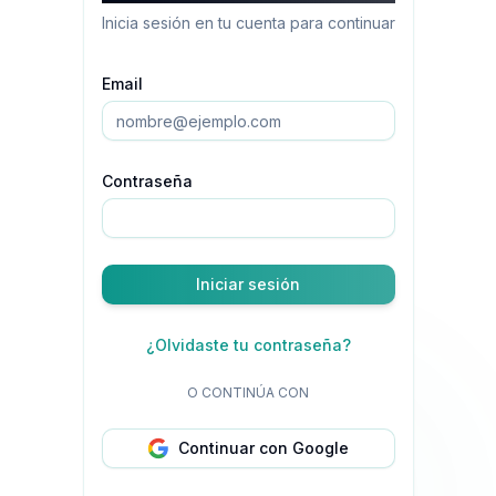
Inicia sesión en tu cuenta para continuar
Email
Contraseña
Iniciar sesión
¿Olvidaste tu contraseña?
O CONTINÚA CON
Continuar con Google