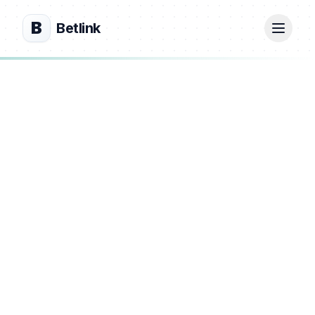
B
Betlink