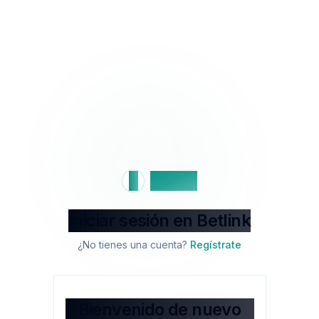
B
Betlink
Iniciar sesión en Betlink
¿No tienes una cuenta?
Regístrate
Bienvenido de nuevo