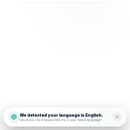
We detected your language is English.
Would you like to browse BetLink in your native language?