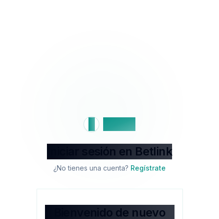
B
Betlink
Iniciar sesión en Betlink
¿No tienes una cuenta?
Regístrate
Bienvenido de nuevo