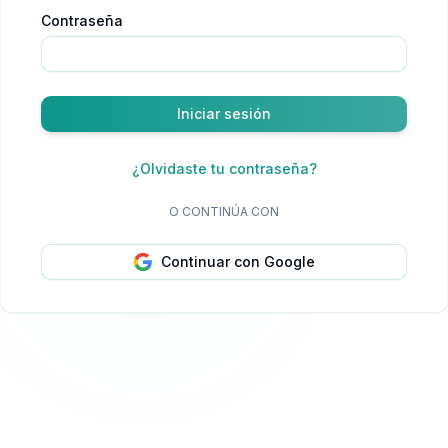
Contraseña
Iniciar sesión
¿Olvidaste tu contraseña?
O CONTINÚA CON
Continuar con Google