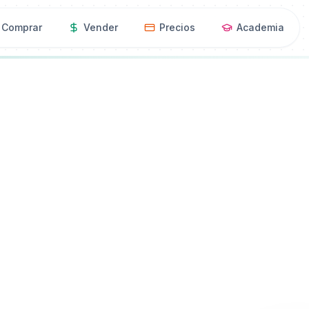
Comprar
Vender
Precios
Academia