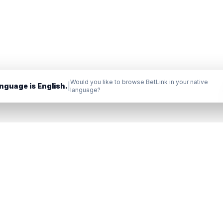
Would you like to browse BetLink in your native
|
nguage is English.
language?
PRODUCTO
RECURSOS
Comprar Enlaces
Academia / Blog