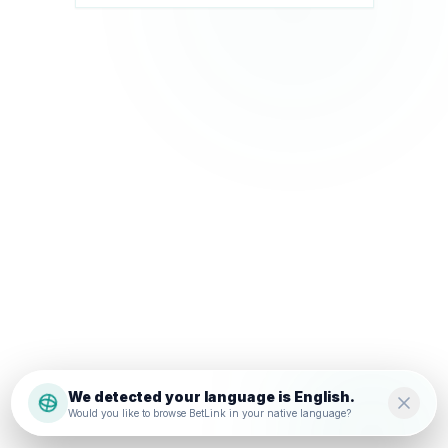
We detected your language is English.
Would you like to browse BetLink in your native language?