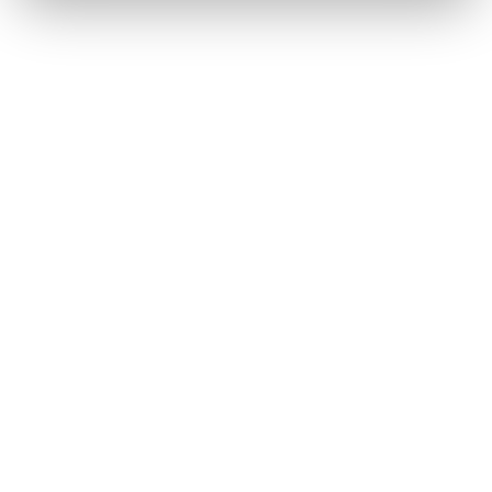
B
BetLink
La plataforma que conecta marcas con medios de
calidad. Simplificamos el link building para potenciar
tu SEO de forma segura y eficaz.
Facebook
LinkedIn
Twitter