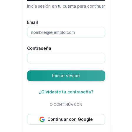
Inicia sesión en tu cuenta para continuar
Email
Contraseña
Iniciar sesión
¿Olvidaste tu contraseña?
O CONTINÚA CON
Continuar con Google