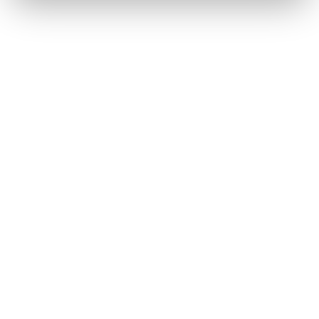
B
BetLink
La plataforma que conecta marcas con medios de
calidad. Simplificamos el link building para potenciar
tu SEO de forma segura y eficaz.
Facebook
LinkedIn
Twitter