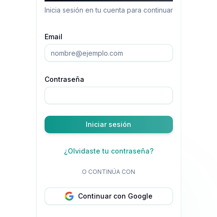
Inicia sesión en tu cuenta para continuar
Email
Contraseña
Iniciar sesión
¿Olvidaste tu contraseña?
O CONTINÚA CON
Continuar con Google