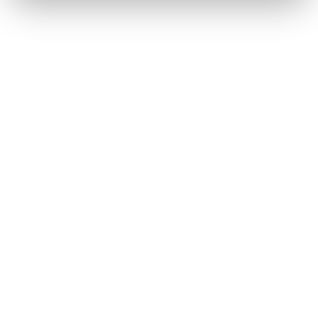
B
BetLink
La plataforma que conecta marcas con medios de
calidad. Simplificamos el link building para potenciar
tu SEO de forma segura y eficaz.
Facebook
LinkedIn
Twitter