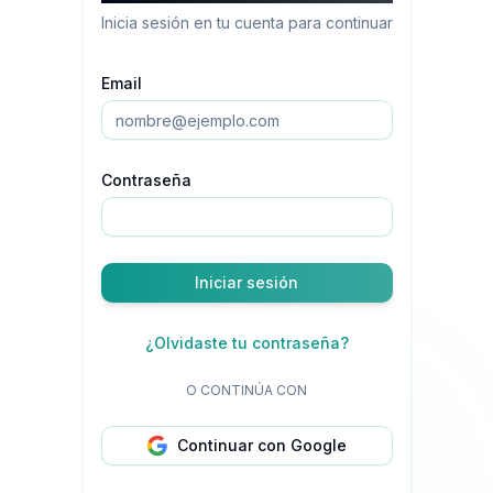
Inicia sesión en tu cuenta para continuar
Email
Contraseña
Iniciar sesión
¿Olvidaste tu contraseña?
O CONTINÚA CON
Continuar con Google