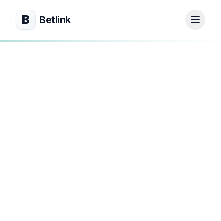
B
Betlink