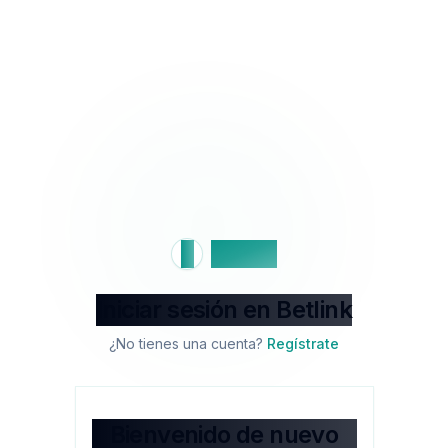
B
Betlink
Iniciar sesión en Betlink
¿No tienes una cuenta?
Regístrate
Bienvenido de nuevo