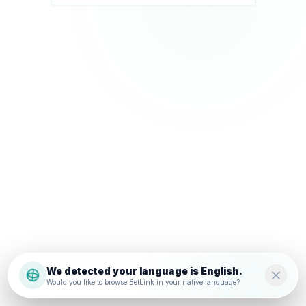
We detected your language is English.
Would you like to browse BetLink in your native language?