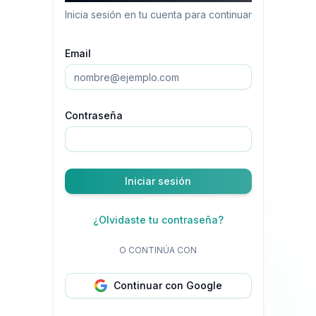
Inicia sesión en tu cuenta para continuar
Email
Contraseña
Iniciar sesión
¿Olvidaste tu contraseña?
O CONTINÚA CON
Continuar con Google