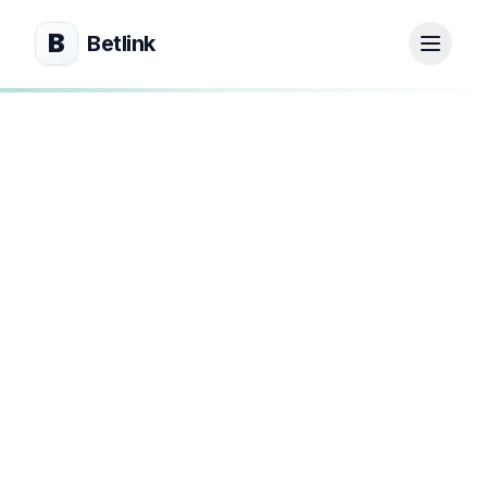
B
Betlink