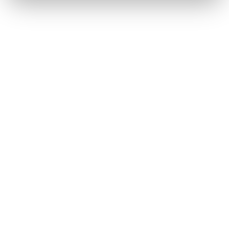
B
BetLink
La plataforma que conecta marcas con medios de
calidad. Simplificamos el link building para potenciar
tu SEO de forma segura y eficaz.
Facebook
LinkedIn
Twitter