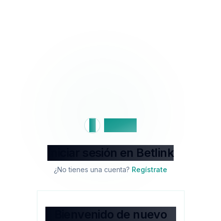
B
Betlink
Iniciar sesión en Betlink
¿No tienes una cuenta?
Regístrate
Bienvenido de nuevo