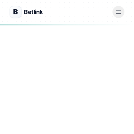
B
Betlink