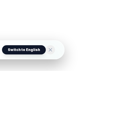
Switch to English
EMPRESA
LEGAL
Sobre Nosotros
Política de Privacidad