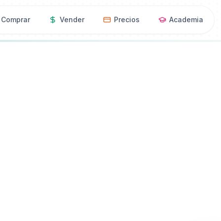
Comprar
Vender
Precios
Academia