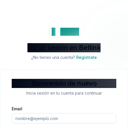
B
Betlink
Iniciar sesión en Betlink
¿No tienes una cuenta?
Regístrate
Bienvenido de nuevo
Inicia sesión en tu cuenta para continuar
Email