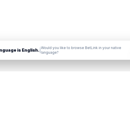
Would you like to browse BetLink in your native
|
nguage is English.
language?
PRODUCTO
RECURSOS
Comprar Enlaces
Academia / Blog