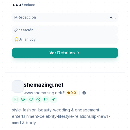
...
/ enlace
Redacción
+
...
Inserción
...
Jillian Joy
Ver Detalles
shemazing.net
www.shemazing.net
0.0
style-fashion-beauty-wedding & engagement-
entertainment-celebrity-lifestyle-relationship-news-
mind & body-