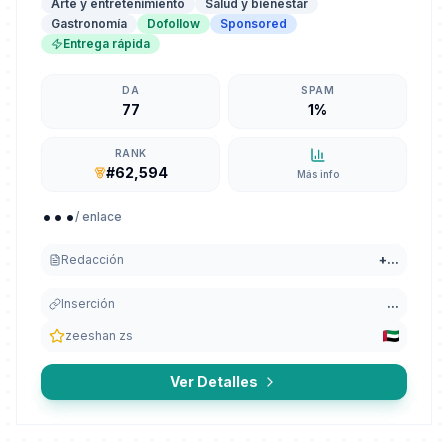
Arte y entretenimiento
Salud y bienestar
Gastronomía
Dofollow
Sponsored
Entrega rápida
DA
SPAM
77
1%
RANK
#62,594
Más info
...
/ enlace
Redacción
+
...
Inserción
...
zeeshan zs
Ver Detalles