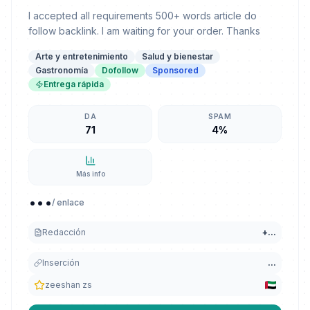
I accepted all requirements 500+ words article do
follow backlink. I am waiting for your order. Thanks
Arte y entretenimiento
Salud y bienestar
Gastronomía
Dofollow
Sponsored
Entrega rápida
DA
SPAM
71
4%
Más info
...
/ enlace
Redacción
+
...
Inserción
...
zeeshan zs