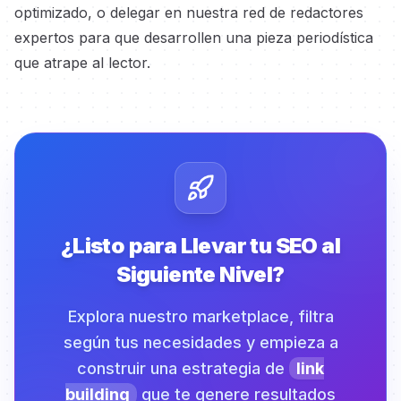
optimizado, o delegar en nuestra red de redactores
expertos
para que desarrollen una pieza periodística
que atrape al lector.
¿Listo para Llevar tu SEO al
Siguiente Nivel?
Explora nuestro marketplace, filtra
según tus necesidades y empieza a
construir una estrategia de
link
building
que te genere resultados