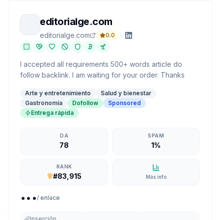
editorialge.com
editorialge.com
0.0
I accepted all requirements 500+ words article do
follow backlink. I am waiting for your order. Thanks
Arte y entretenimiento
Salud y bienestar
Gastronomía
Dofollow
Sponsored
Entrega rápida
DA
SPAM
78
1%
RANK
#83,915
Más info
...
/ enlace
Inserción
...