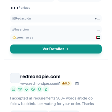
...
/ enlace
Redacción
+
...
Inserción
...
zeeshan zs
Ver Detalles
redmondpie.com
www.redmondpie.com
0.0
I accepted all requirements 500+ words article do
follow backlink. I am waiting for your order. Thanks