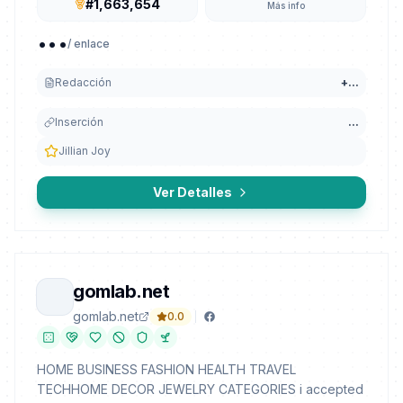
#1,663,654
Más info
...
/ enlace
Redacción
+
...
Inserción
...
Jillian Joy
Ver Detalles
gomlab.net
gomlab.net
0.0
HOME BUSINESS FASHION HEALTH TRAVEL
TECHHOME DECOR JEWELRY CATEGORIES i accepted