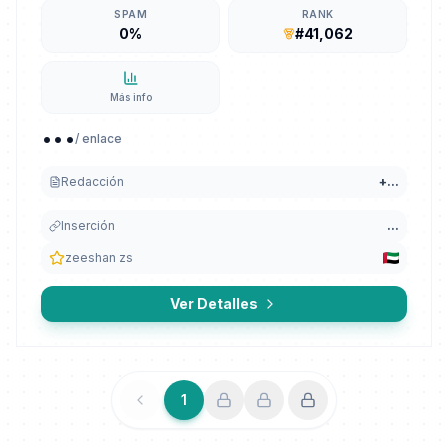
SPAM
RANK
0%
#41,062
Más info
...
/ enlace
Redacción
+
...
Inserción
...
zeeshan zs
Ver Detalles
1
Anterior
Siguiente