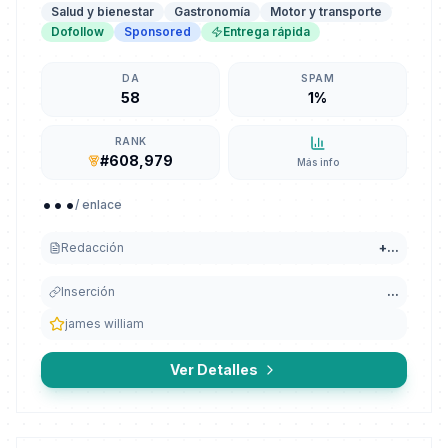
Salud y bienestar
Gastronomía
Motor y transporte
Dofollow
Sponsored
Entrega rápida
DA
SPAM
58
1%
RANK
#608,979
Más info
...
/ enlace
Redacción
+
...
Inserción
...
james william
Ver Detalles