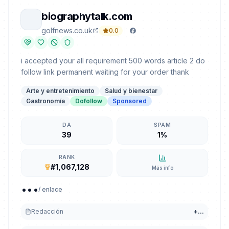
biographytalk.com
golfnews.co.uk
0.0
i accepted your all requirement 500 words article 2 do
follow link permanent waiting for your order thank
Arte y entretenimiento
Salud y bienestar
Gastronomía
Dofollow
Sponsored
DA
SPAM
39
1%
RANK
#1,067,128
Más info
...
/ enlace
Redacción
+
...