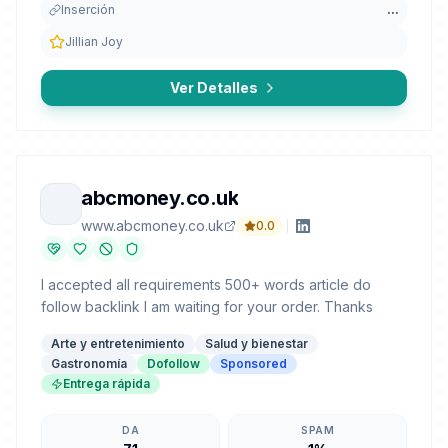
Inserción
...
Jillian Joy
Ver Detalles
abcmoney.co.uk
www.abcmoney.co.uk
0.0
I accepted all requirements 500+ words article do
follow backlink I am waiting for your order. Thanks
Arte y entretenimiento
Salud y bienestar
Gastronomía
Dofollow
Sponsored
Entrega rápida
DA
SPAM