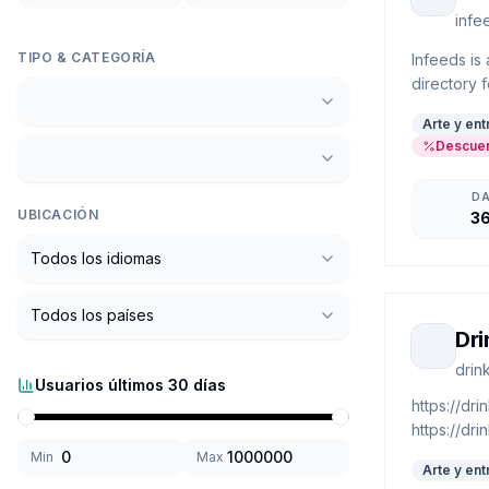
infe
TIPO & CATEGORÍA
Infeeds is
directory 
Arte y ent
Descuen
D
UBICACIÓN
3
Todos los idiomas
Todos los países
Dr
drin
Usuarios últimos 30 días
https://dr
https://dr
Min
Max
Arte y ent