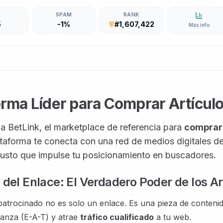
A
SPAM
RANK
5
-1%
#1,607,422
Más info
orma Líder para Comprar Artícul
a BetLink, el marketplace de referencia para
comprar 
taforma te conecta con una red de medios digitales de a
usto que impulse tu posicionamiento en buscadores.
 del Enlace: El Verdadero Poder de los A
patrocinado no es solo un enlace. Es una pieza de conteni
anza (E-A-T) y atrae
tráfico cualificado
a tu web.