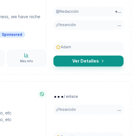
Redacción
+
...
siness, we have niche
Inserción
...
Sponsored
Adam
0
Ver Detalles
Más info
...
/ enlace
Inserción
...
o, etc
o, etc