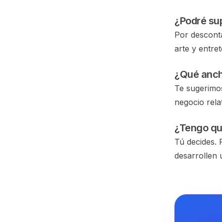
¿Podré sup
Por desconta
arte y entre
¿Qué anch
Te sugerimo
negocio
rela
¿Tengo que
Tú decides. 
desarrollen u