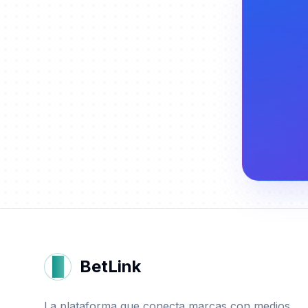
B
BetLink
La plataforma que conecta marcas con medios