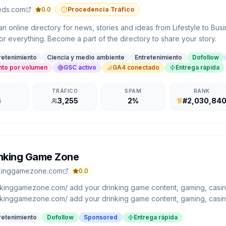
eds.com
0.0
Procedencia Tráfico
 an online directory for news, stories and ideas from Lifestyle to Bu
for everything. Become a part of the directory to share your story.
retenimiento
Ciencia y medio ambiente
Entretenimiento
Dofollow
to por volumen
GSC activo
GA4 conectado
Entrega rápida
A
TRÁFICO
SPAM
RANK
6
3,255
2%
#2,030,84
inking Game Zone
kinggamezone.com
0.0
inkinggamezone.com/ add your drinking game content, gaming, casin
inkinggamezone.com/ add your drinking game content, gaming, casin
retenimiento
Dofollow
Sponsored
Entrega rápida