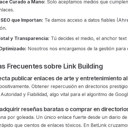
ace Curado a Mano:
Solo aceptamos medios que cumplen nu
nlaces.
 SEO que Importan:
Te damos acceso a datos fiables (Ahr
ón.
Total y Transparencia:
Tú decides el medio, el anchor text
Optimizado:
Nosotros nos encargamos de la gestión para qu
s Frecuentes sobre Link Building
cta publicar enlaces
de arte y entretenimiento
a
positivamente. Obtener repercusión en
directorios prestigi
Autoridad y Fiabilidad, algo vital para el algoritmo de Googl
adquirir reseñas baratas o
comprar en directorio
ana por goleada. Un único enlace fuerte
desde un diario de
pido que cientos de enlaces tóxicos. En BetLink cruzamos