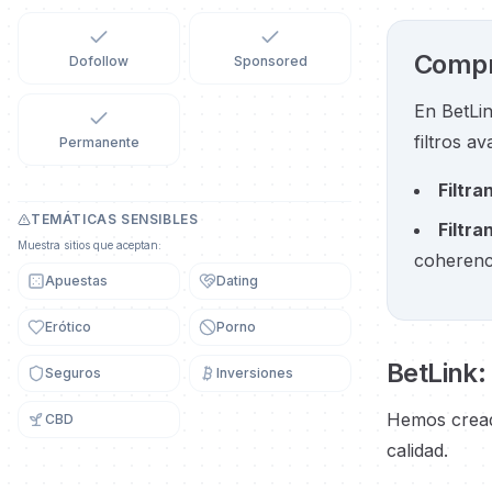
Compra
Dofollow
Sponsored
En BetLin
filtros a
Permanente
Filtra
TEMÁTICAS SENSIBLES
Filtra
Muestra sitios que aceptan:
coherenci
Apuestas
Dating
Erótico
Porno
BetLink:
Seguros
Inversiones
Hemos cread
CBD
calidad.