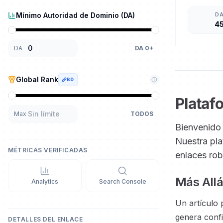
Mínimo Autoridad de Dominio (DA)
D
4
DA
DA
0
+
Global Rank
BD
Plataf
Max
TODOS
Bienvenido 
Nuestra pla
MÉTRICAS VERIFICADAS
enlaces rob
Más Allá
Analytics
Search Console
Un artículo 
genera confi
DETALLES DEL ENLACE