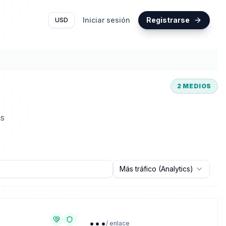
Iniciar sesión
Registrarse
USD
2
MEDIOS
as
Más tráfico (Analytics)
...
/ enlace