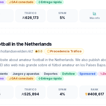
ivo
GA4 conectado
Entrega rápida
A
TRÁFICO
SPAM
7
626,173
5%
Más info
tball in the Netherlands
hollandsevelden.nl
0.0
Procedencia Tráfico
bsite about amateur football in the Netherlands. We also publish ab
 El sitio web más grande sobre el fútbol amateur en los Países Bajos..
miento
Juegos y apuestas
Deportes
Dofollow
Sponsored
D
ivo
GA4 conectado
Entrega rápida
A
TRÁFICO
SPAM
RANK
6
525,894
4%
#408,617