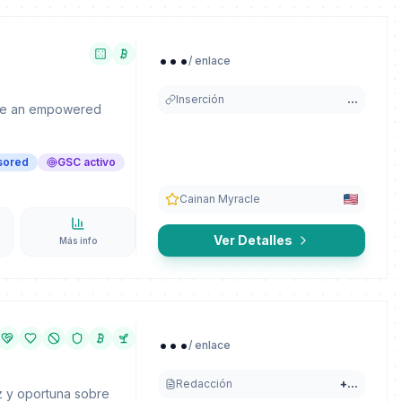
...
/ enlace
Inserción
...
eate an empowered
sored
GSC activo
Cainan Myracle
Ver Detalles
Más info
...
/ enlace
Redacción
+
...
z y oportuna sobre