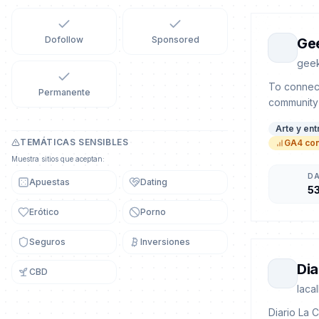
Dofollow
Sponsored
Gee
geek
To connect
Permanente
community 
Arte y ent
TEMÁTICAS SENSIBLES
GA4 co
Muestra sitios que aceptan:
D
Apuestas
Dating
5
Erótico
Porno
Seguros
Inversiones
Dia
CBD
laca
Diario La 