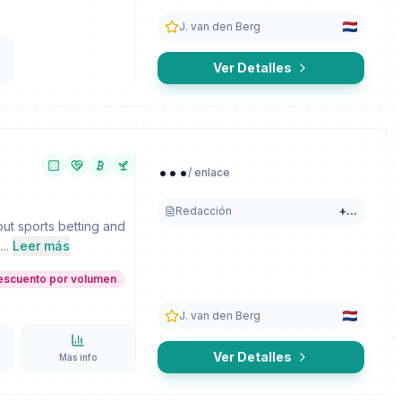
J. van den Berg
Ver Detalles
...
/ enlace
Redacción
+
...
out sports betting and
..
Leer más
escuento por volumen
J. van den Berg
Ver Detalles
Más info