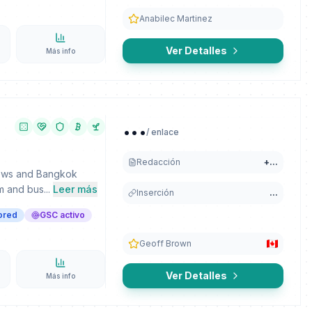
Anabilec Martinez
0
Ver Detalles
Más info
...
/ enlace
Redacción
+
...
news and Bangkok
m and bus...
Leer más
Inserción
...
ored
GSC activo
Geoff Brown
Ver Detalles
Más info