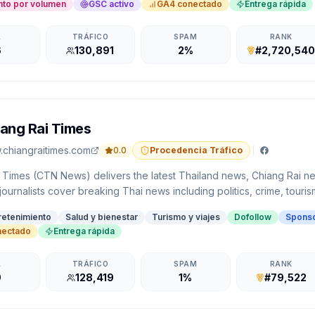
to por volumen
GSC activo
GA4 conectado
Entrega rápida
A
TRÁFICO
SPAM
RANK
6
130,891
2%
#2,720,54
ang Rai Times
chiangraitimes.com
0.0
Procedencia Tráfico
 Times (CTN News) delivers the latest Thailand news, Chiang Rai 
ournalists cover breaking Thai news including politics, crime, touris
retenimiento
Salud y bienestar
Turismo y viajes
Dofollow
Spons
nectado
Entrega rápida
A
TRÁFICO
SPAM
RANK
9
128,419
1%
#79,522