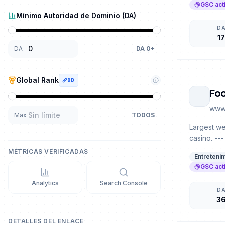
GSC act
Mínimo Autoridad de Dominio (DA)
D
1
DA
DA
0
+
Global Rank
BD
Foo
www.
Max
TODOS
Largest we
casino. ---
MÉTRICAS VERIFICADAS
Entreteni
GSC act
Analytics
Search Console
D
3
DETALLES DEL ENLACE