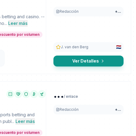
Redacción
+
...
 betting and casino. --
o...
Leer más
escuento por volumen
J. van den Berg
Ver Detalles
...
/ enlace
Redacción
+
...
sports betting and
 publ...
Leer más
escuento por volumen