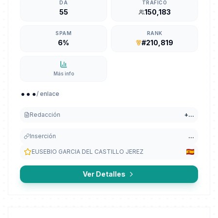
DA
TRÁFICO
55
150,183
SPAM
RANK
6%
#210,819
Más info
...
/ enlace
Redacción
+
...
Inserción
...
EUSEBIO GARCIA DEL CASTILLO JEREZ
Ver Detalles