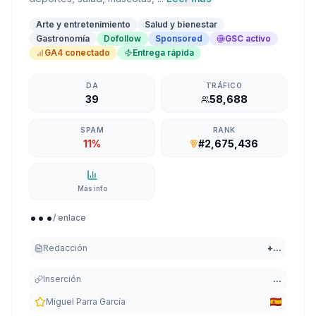
Arte y entretenimiento
Salud y bienestar
Gastronomía
Dofollow
Sponsored
GSC activo
GA4 conectado
Entrega rápida
DA
TRÁFICO
39
58,688
SPAM
RANK
11%
#2,675,436
Más info
...
/ enlace
Redacción
+
...
Inserción
...
Miguel Parra García