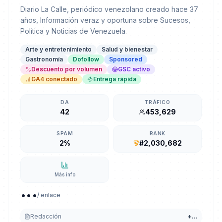
Diario La Calle, periódico venezolano creado hace 37
años, Información veraz y oportuna sobre Sucesos,
Política y Noticias de Venezuela.
Arte y entretenimiento
Salud y bienestar
Gastronomía
Dofollow
Sponsored
Descuento por volumen
GSC activo
GA4 conectado
Entrega rápida
DA
TRÁFICO
42
453,629
SPAM
RANK
2%
#2,030,682
Más info
...
/ enlace
Redacción
+
...