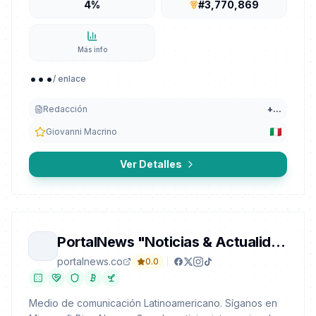
4%
#3,770,869
Más info
...
/ enlace
Redacción
+
...
Giovanni Macrino
Ver Detalles
PortalNews "Noticias & Actualidad 7/24"
portalnews.co
0.0
Medio de comunicación Latinoamericano. Síganos en