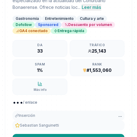
especializado en la actualidad del Conurbano
Bonaerense. Ofrece noticias loc...
Leer más
Gastronomía
Entretenimiento
Cultura y arte
Dofollow
Sponsored
Descuento por volumen
GA4 conectado
Entrega rápida
DA
TRÁFICO
33
25,143
SPAM
RANK
1%
#1,553,060
Más info
...
/ enlace
Inserción
...
Sebastian Sanguinetti