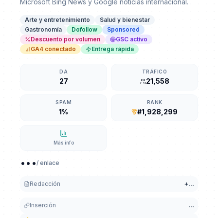
Microsoft Bing News y Google noticias internacional.
Arte y entretenimiento
Salud y bienestar
Gastronomía
Dofollow
Sponsored
Descuento por volumen
GSC activo
GA4 conectado
Entrega rápida
DA
TRÁFICO
27
21,558
SPAM
RANK
1%
#1,928,299
Más info
...
/ enlace
Redacción
+
...
Inserción
...