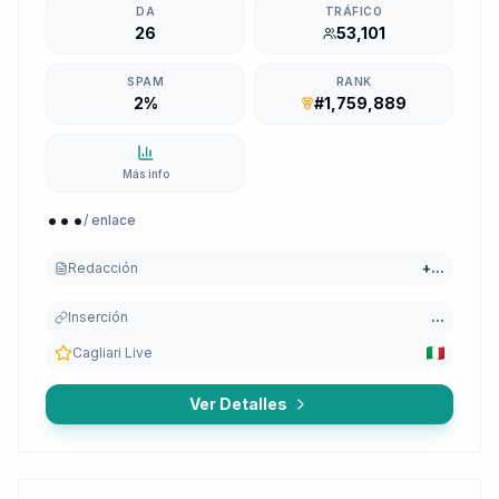
DA
TRÁFICO
26
53,101
SPAM
RANK
2%
#1,759,889
Más info
...
/ enlace
Redacción
+
...
Inserción
...
Cagliari Live
Ver Detalles