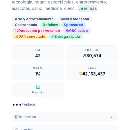
tecnología, hogar, espectáculos, entretenimiento,
mascotas, salud, medicina, cienc...
Leer más
Arte y entretenimiento
Salud y bienestar
Gastronomía
Dofollow
Sponsored
Descuento por volumen
GSC activo
GA4 conectado
Entrega rápida
DA
TRÁFICO
42
30,574
SPAM
RANK
1%
#2,153,437
Más info
...
/ enlace
Redacción
+
...
Inserción
...