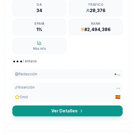
DA
TRÁFICO
34
28,376
SPAM
RANK
1%
#2,494,386
Más info
...
/ enlace
Redacción
+
...
Inserción
...
Oriol
Ver Detalles