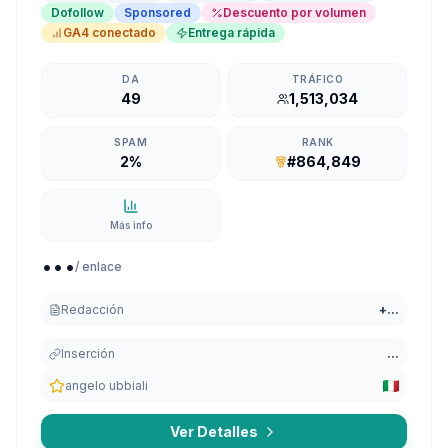
Dofollow
Sponsored
Descuento por volumen
GA4 conectado
Entrega rápida
DA
TRÁFICO
49
1,513,034
SPAM
RANK
2%
#864,849
Más info
...
/ enlace
Redacción
+
...
Inserción
...
angelo ubbiali
Ver Detalles