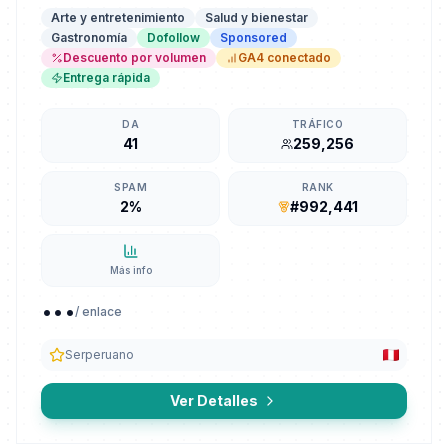
Arte y entretenimiento
Salud y bienestar
Gastronomía
Dofollow
Sponsored
Descuento por volumen
GA4 conectado
Entrega rápida
DA
TRÁFICO
41
259,256
SPAM
RANK
2%
#992,441
Más info
...
/ enlace
Serperuano
Ver Detalles