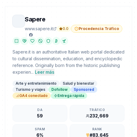
Sapere
www.sapere.it
0.0
Procedencia Tráfico
Sapere.it is an authoritative Italian web portal dedicated
to cultural dissemination, education, and encyclopedic
reference. Originally born from the historic publishing
experien...
Leer más
Arte y entretenimiento
Salud y bienestar
Turismo y viajes
Dofollow
Sponsored
GA4 conectado
Entrega rápida
DA
TRÁFICO
59
232,669
SPAM
RANK
6%
#83,645