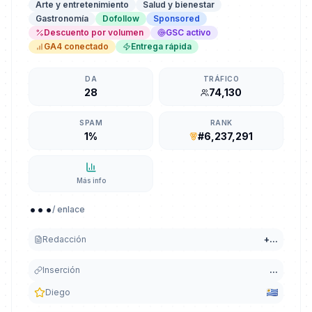
Arte y entretenimiento
Salud y bienestar
Gastronomía
Dofollow
Sponsored
Descuento por volumen
GSC activo
GA4 conectado
Entrega rápida
DA
TRÁFICO
28
74,130
SPAM
RANK
1%
#6,237,291
Más info
...
/ enlace
Redacción
+
...
Inserción
...
Diego