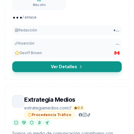
Más info
...
/ enlace
Redacción
+
...
Inserción
...
Geoff Brown
Ver Detalles
Extrategia Medios
extrategiamedios.com
0.0
Procedencia Tráfico
Somos un medio de comunicación colombiano con