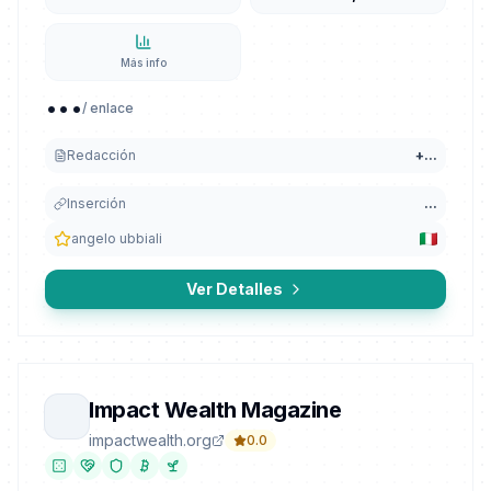
Más info
...
/ enlace
Redacción
+
...
Inserción
...
angelo ubbiali
Ver Detalles
Impact Wealth Magazine
impactwealth.org
0.0