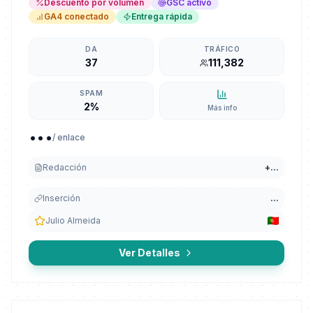
Descuento por volumen
GSC activo
GA4 conectado
Entrega rápida
DA
TRÁFICO
37
111,382
SPAM
2%
Más info
...
/ enlace
Redacción
+
...
Inserción
...
Julio Almeida
Ver Detalles