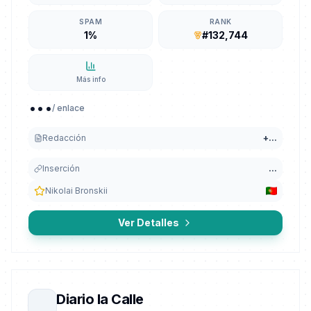
SPAM
RANK
1%
#132,744
Más info
...
/ enlace
Redacción
+
...
Inserción
...
Nikolai Bronskii
Ver Detalles
Diario la Calle