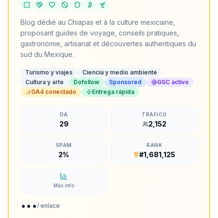
Blog dédié au Chiapas et à la culture mexicaine,
proposant guides de voyage, conseils pratiques,
gastronomie, artisanat et découvertes authentiques du
sud du Mexique.
Turismo y viajes
Ciencia y medio ambiente
Cultura y arte
Dofollow
Sponsored
GSC activo
GA4 conectado
Entrega rápida
DA
TRÁFICO
29
2,152
SPAM
RANK
2%
#1,681,125
Más info
...
/ enlace