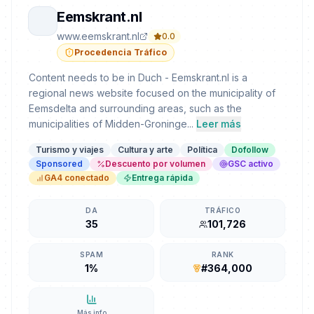
Eemskrant.nl
www.eemskrant.nl
0.0
Procedencia Tráfico
Content needs to be in Duch - Eemskrant.nl is a
regional news website focused on the municipality of
Eemsdelta and surrounding areas, such as the
municipalities of Midden-Groninge...
Leer más
Turismo y viajes
Cultura y arte
Política
Dofollow
Sponsored
Descuento por volumen
GSC activo
GA4 conectado
Entrega rápida
DA
TRÁFICO
35
101,726
SPAM
RANK
1%
#364,000
Más info