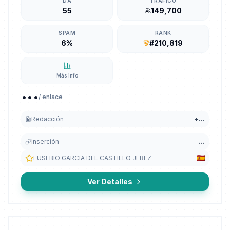
DA
TRÁFICO
55
149,700
SPAM
RANK
6%
#210,819
Más info
...
/ enlace
Redacción
+
...
Inserción
...
EUSEBIO GARCIA DEL CASTILLO JEREZ
Ver Detalles