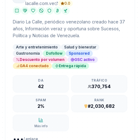
lacalle.com.ve
0.0
Diario La Calle, periódico venezolano creado hace 37
años, Información veraz y oportuna sobre Sucesos,
Política y Noticias de Venezuela.
Arte y entretenimiento
Salud y bienestar
Gastronomía
Dofollow
Sponsored
Descuento por volumen
GSC activo
GA4 conectado
Entrega rápida
DA
TRÁFICO
42
370,754
SPAM
RANK
2%
#2,030,682
Más info
...
/ enlace