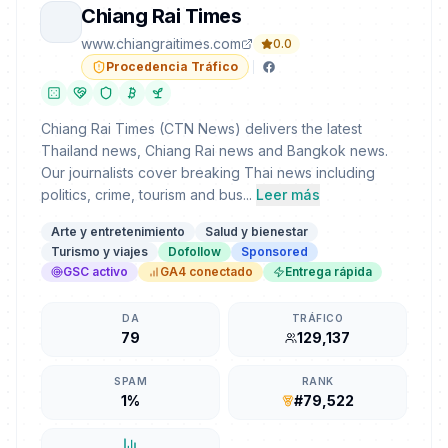
Chiang Rai Times
www.chiangraitimes.com
0.0
Procedencia Tráfico
Chiang Rai Times (CTN News) delivers the latest
Thailand news, Chiang Rai news and Bangkok news.
Our journalists cover breaking Thai news including
politics, crime, tourism and bus...
Leer más
Arte y entretenimiento
Salud y bienestar
Turismo y viajes
Dofollow
Sponsored
GSC activo
GA4 conectado
Entrega rápida
DA
TRÁFICO
79
129,137
SPAM
RANK
1%
#79,522