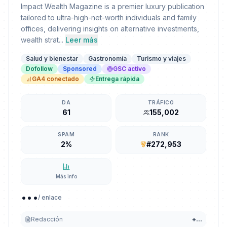
Impact Wealth Magazine is a premier luxury publication
tailored to ultra-high-net-worth individuals and family
offices, delivering insights on alternative investments,
wealth strat...
Leer más
Salud y bienestar
Gastronomía
Turismo y viajes
Dofollow
Sponsored
GSC activo
GA4 conectado
Entrega rápida
DA
TRÁFICO
61
155,002
SPAM
RANK
2%
#272,953
Más info
...
/ enlace
Redacción
+
...