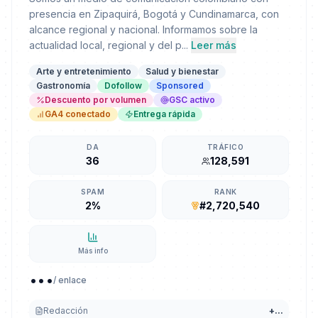
presencia en Zipaquirá, Bogotá y Cundinamarca, con
alcance regional y nacional. Informamos sobre la
actualidad local, regional y del p...
Leer más
Arte y entretenimiento
Salud y bienestar
Gastronomía
Dofollow
Sponsored
Descuento por volumen
GSC activo
GA4 conectado
Entrega rápida
DA
TRÁFICO
36
128,591
SPAM
RANK
2%
#2,720,540
Más info
...
/ enlace
Redacción
+
...