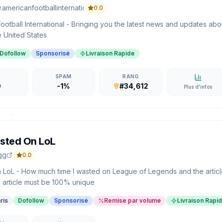
americanfootballinternational.com
0.0
ootball International - Bringing you the latest news and updates abo
e United States
Dofollow
Sponsorisé
Livraison Rapide
D
SPAM
RANG
9
-1%
#34,612
Plus d'infos
sted On LoL
gg
0.0
LoL - How much time I wasted on League of Legends and the articl
 article must be 100% unique
ris
Dofollow
Sponsorisé
Remise par volume
Livraison Rapi