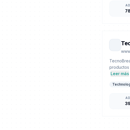
A
7
Te
www
TecnoBreak
productos 
Leer más
Technolo
A
3