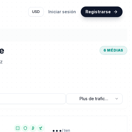
Iniciar sesión
Registrarse
USD
ne
6
MÉDIAS
ez
Plus de trafic
(Analytique)
...
/ lien