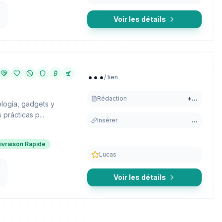
Voir les détails
...
/ lien
Rédaction
+
...
ología, gadgets y
prácticas p...
Insérer
...
ivraison Rapide
Lucas
Voir les détails