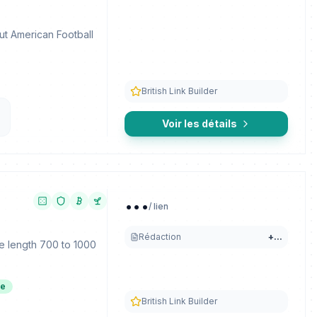
ut American Football
British Link Builder
Voir les détails
...
/ lien
Rédaction
+
...
e length 700 to 1000
de
British Link Builder