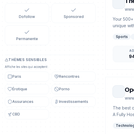
The
www.
Dofollow
Sponsored
Your 500+ 
unique wit
Sports
Permanente
A
9
THÈMES SENSIBLES
Affiche les sites qui acceptent :
Paris
Rencontres
Op
Érotique
Porno
www
Assurances
Investissements
The best o
CBD
A Fully Ho
Technolo