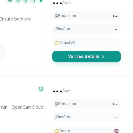
...
/ lien
Rédaction
+
...
 Ensure both are
Insérer
...
Akmal Ali
Voir les détails
...
/ lien
Rédaction
+
...
 run. · OpenCart Cloud
Insérer
...
focifo