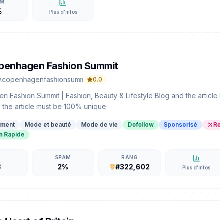
AM
%
Plus d'infos
penhagen Fashion Summit
.copenhagenfashionsummit.com
0.0
 Fashion Summit | Fashion, Beauty & Lifestyle Blog and the article
 the article must be 100% unique
ement
Mode et beauté
Mode de vie
Dofollow
Sponsorisé
Re
on Rapide
D
SPAM
RANG
3
2%
#322,602
Plus d'infos