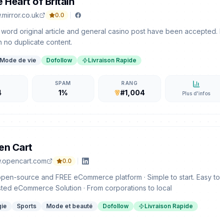
 Heart of Britain
mirror.co.uk
0.0
word original article and general casino post have been accepted.
h no duplicate content.
Mode de vie
Dofollow
Livraison Rapide
D
SPAM
RANG
4
1%
#1,004
Plus d'infos
en Cart
.opencart.com
0.0
pen-source and FREE eCommerce platform · Simple to start. Easy to
sted eCommerce Solution · From corporations to local
gie
Sports
Mode et beauté
Dofollow
Livraison Rapide