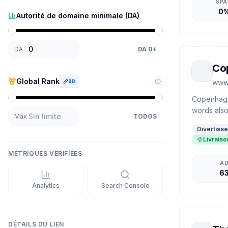
SP
0
Autorité de domaine minimale (DA)
DA
DA
0
+
Co
Global Rank
www
BD
Copenhagen
words also
Max
TODOS
Divertiss
Livrais
MÉTRIQUES VÉRIFIÉES
A
6
Analytics
Search Console
DÉTAILS DU LIEN