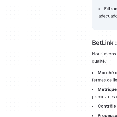
Filtra
adecuado
BetLink :
Nous avons 
qualité.
Marché d
fermes de li
Métrique
preniez des 
Contrôle 
Processu