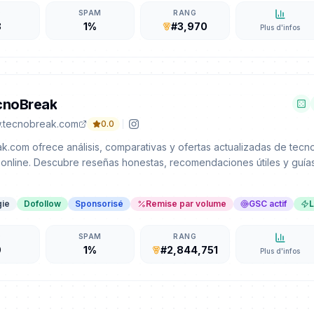
D
SPAM
RANG
8
1%
#3,970
Plus d'infos
cnoBreak
.tecnobreak.com
0.0
.com ofrece análisis, comparativas y ofertas actualizadas de tecn
online. Descubre reseñas honestas, recomendaciones útiles y guías 
gie
Dofollow
Sponsorisé
Remise par volume
GSC actif
L
D
SPAM
RANG
9
1%
#2,844,751
Plus d'infos