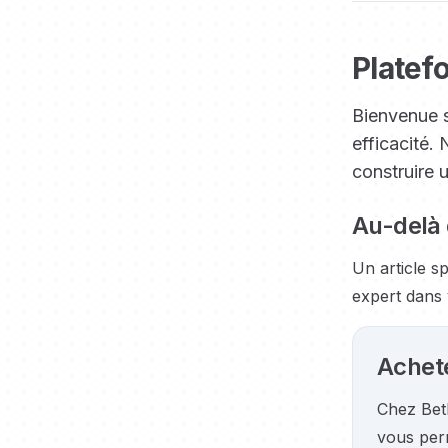
Platef
Bienvenue s
efficacité.
construire 
Au-delà 
Un article s
expert dans 
Achete
Chez BetL
vous per