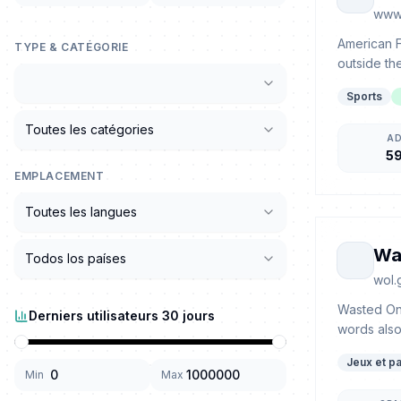
www.
American F
TYPE & CATÉGORIE
outside th
Sports
Toutes les catégories
A
5
EMPLACEMENT
Toutes les langues
Wa
Todos los países
wol.
Wasted On 
Derniers utilisateurs 30 jours
words also
Jeux et pa
Min
Max