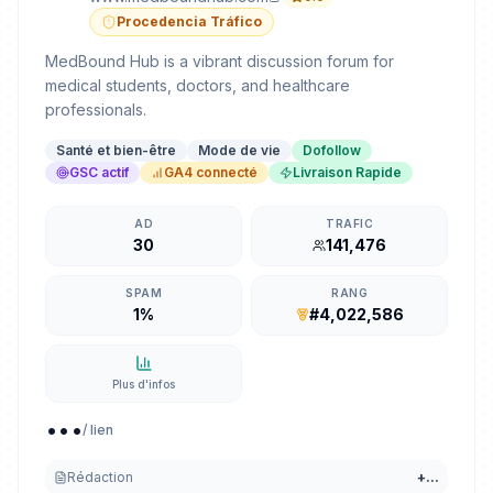
Procedencia Tráfico
MedBound Hub is a vibrant discussion forum for
medical students, doctors, and healthcare
professionals.
Santé et bien-être
Mode de vie
Dofollow
GSC actif
GA4 connecté
Livraison Rapide
AD
TRAFIC
30
141,476
SPAM
RANG
1%
#4,022,586
Plus d'infos
...
/ lien
Rédaction
+
...