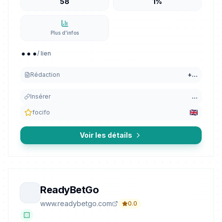
58
1%
Plus d'infos
...
/ lien
Rédaction
+
...
Insérer
...
focifo
Voir les détails
ReadyBetGo
www.readybetgo.com
0.0