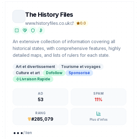
The History Files
www.historyfiles.co.uk
0.0
An extensive collection of information covering all
historical states, with comprehensive features, highly
detailed maps, and lists of rulers for each state.
Art et divertissement
Tourisme et voyages
Culture et art
Dofollow
Sponsorisé
Livraison Rapide
AD
SPAM
53
11%
RANG
#285,079
Plus d'infos
...
/ lien