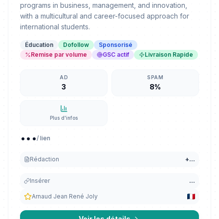
programs in business, management, and innovation,
with a multicultural and career-focused approach for
international students.
Éducation
Dofollow
Sponsorisé
Remise par volume
GSC actif
Livraison Rapide
AD
SPAM
3
8%
Plus d'infos
...
/ lien
Rédaction
+
...
Insérer
...
Arnaud Jean René Joly
Voir les détails