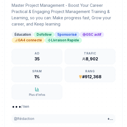
Master Project Management - Boost Your Career
Practical & Engaging Project Management Training &
Learning, so you can: Make progress fast, Grow your
career, and Keep learning
Éducation
Dofollow
Sponsorisé
GSC actif
GA4 connecté
Livraison Rapide
AD
TRAFIC
35
8,902
SPAM
RANG
1%
#912,368
Plus d'infos
...
/ lien
Rédaction
+
...