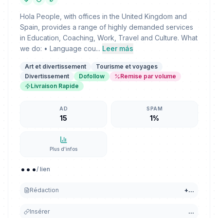
Hola People, with offices in the United Kingdom and
Spain, provides a range of highly demanded services
in Education, Coaching, Work, Travel and Culture. What
we do: • Language cou...
Leer más
Art et divertissement
Tourisme et voyages
Divertissement
Dofollow
Remise par volume
Livraison Rapide
AD
SPAM
15
1%
Plus d'infos
...
/ lien
Rédaction
+
...
Insérer
...