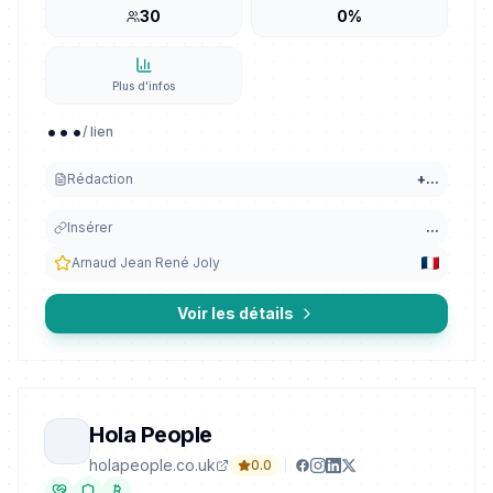
30
0%
Plus d'infos
...
/ lien
Rédaction
+
...
Insérer
...
Arnaud Jean René Joly
Voir les détails
Hola People
holapeople.co.uk
0.0