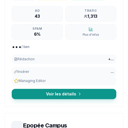
AD
TRAFIC
43
1,313
SPAM
6%
Plus d'infos
...
/ lien
Rédaction
+
...
Insérer
...
Managing Editor
Voir les détails
Epopée Campus