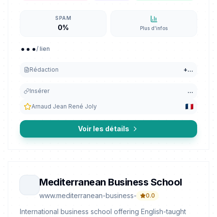
SPAM
0%
Plus d'infos
...
/ lien
Rédaction
+
...
Insérer
...
Arnaud Jean René Joly
Voir les détails
Mediterranean Business School
www.mediterranean-business-institute.com
0.0
International business school offering English-taught