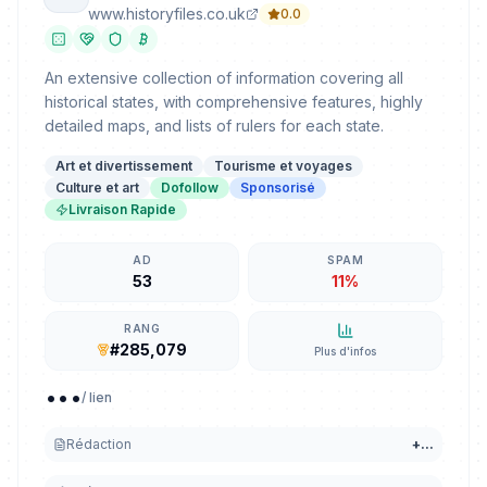
www.historyfiles.co.uk
0.0
An extensive collection of information covering all
historical states, with comprehensive features, highly
detailed maps, and lists of rulers for each state.
Art et divertissement
Tourisme et voyages
Culture et art
Dofollow
Sponsorisé
Livraison Rapide
AD
SPAM
53
11%
RANG
#285,079
Plus d'infos
...
/ lien
Rédaction
+
...