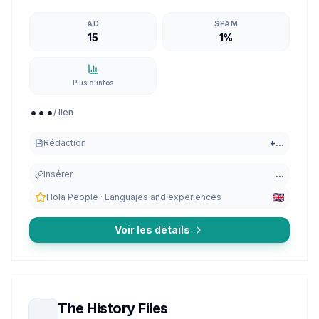
AD
SPAM
15
1%
Plus d'infos
...
/ lien
Rédaction
+
...
Insérer
...
Hola People · Languajes and experiences
Voir les détails
The History Files