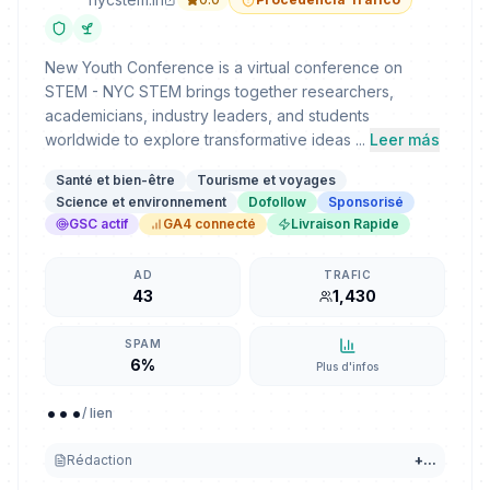
New Youth Conference is a virtual conference on
STEM - NYC STEM brings together researchers,
academicians, industry leaders, and students
worldwide to explore transformative ideas ...
Leer más
Santé et bien-être
Tourisme et voyages
Science et environnement
Dofollow
Sponsorisé
GSC actif
GA4 connecté
Livraison Rapide
AD
TRAFIC
43
1,430
SPAM
6%
Plus d'infos
...
/ lien
Rédaction
+
...