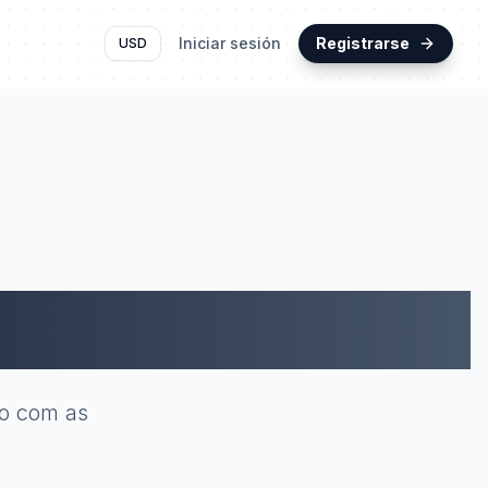
Iniciar sesión
Registrarse
USD
ica
co com as