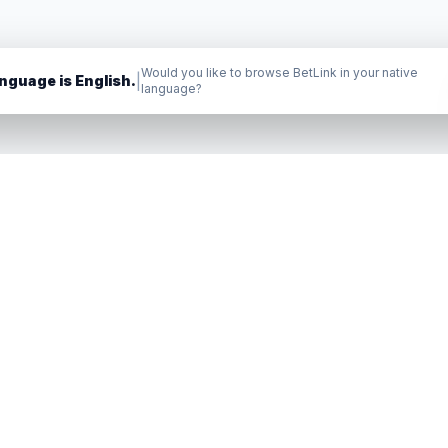
Would you like to browse BetLink in your native
|
nguage is English.
language?
PRODUTO
RECURSOS
Comprar Links
Academia / Blog
Vender links
Como Funciona
Soluções para
Explorar o