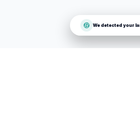
We detected your la
B
BetLink
A plataforma que conecta marcas com meios de
qualidade. Simplificamos o link building para
potenciar o seu SEO de forma segura e eficaz.